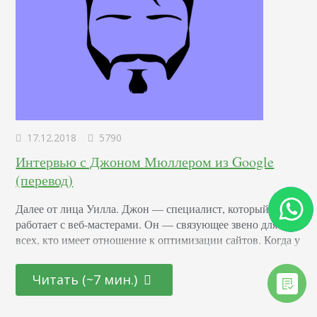
17.12.2018
5790
Интервью с Джоном Мюллером из Google
(перевод)
Далее от лица Уилла. Джон — специалист, который
работает с веб-мастерами. Он — связующее звено для
всех, кто имеет отношение к оптимизации сайтов. Когда у
веб-мастеров возникают вопросы или проблемы, именно
он рассказывает, как Google относится к тем или иным
Читать (~7 мин.)
аспектам продвижения. Наверняка у вас возникала мысль,
что мы не знаем точно всю внутреннюю кухню Google: