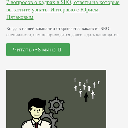
7 вопросов о кадрах в SEO, ответы на которые
вы хотите узнать. Интервью с Юрием
Пятаковым
Когда в нашей компании открывается вакансия SEO-
специалиста, нам не приходится долго ждать кандидатов.
Собеседования начинаются уже на следующий день.
Чтобы выбрать достойного, мы просматриваем десятки
Читать (~8 мин.)
резюме, и их количество не переваливает за сотню,
потому что нам пока везет – обычно подходящий
специалист появляется в первой двадцатке. Затем следует
процесс обучения, вливания в студийные процессы – и
вуаля, спустя несколько месяцев…