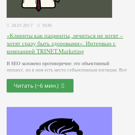
26.01.2017
5036
«Клиенты как пациенты, лечиться не хотят –
хотят сразу быть здоровыми». Интервью с
компанией TRINET.Marketing
В SEO заложено противоречие: это объективный
процесс, но в нем есть место субъективным взглядам. Вот
вы знаете, что нужно прописать теги так, а клиент
считает, что лучше иначе. Это рабочий момент, но его
Читать (~6 мин.)
нужно решать. Причем так, чтобы качество не страдало, и
клиент был доволен. В нашей компании над этим
работает команда аккаунт-менеджеров. Им удается
находить компромисс и не доводить ситуацию…