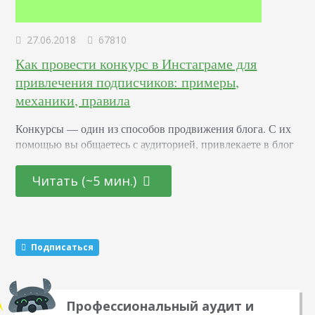
27.06.2018
67810
Как провести конкурс в Инстаграме для
привлечения подписчиков: примеры,
механики, правила
Конкурсы –– один из способов продвижения блога. С их
помощью вы общаетесь с аудиторией, привлекаете в блог
новых подписчиков и активизируете старых. Суть в том,
что вы обещаете участникам подарок за то, что они тем
Читать (~5 мин.)
или иным образом расскажут о вас другим пользователям.
Этот метод раскрутки считается эффективным. Какие
виды розыгрышей можно провести Существуют три
механики, которые маркетологи советуют чередовать…
Подписаться
Профессиональный аудит и