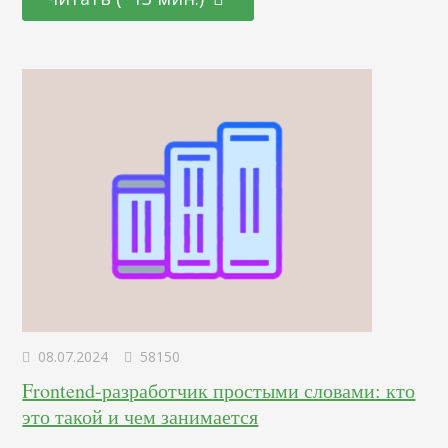
нейронаук. От подбора цветовой палитры до создания
убедительных рекламных текстов – узнайте, как
правильно использовать невидимые «рычаги»
человеческого сознания для повышения интереса и
лояльности к вашему…
08.07.2024
58150
Frontend-разработчик простыми словами: кто
это такой и чем занимается