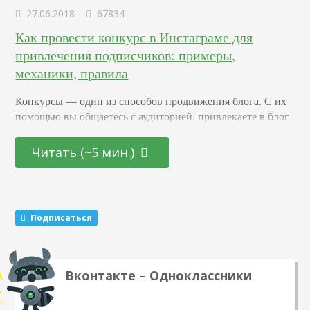
27.06.2018
67834
Как провести конкурс в Инстаграме для
привлечения подписчиков: примеры,
механики, правила
Конкурсы –– один из способов продвижения блога. С их
помощью вы общаетесь с аудиторией, привлекаете в блог
новых подписчиков и активизируете старых. Суть в том,
что вы обещаете участникам подарок за то, что они тем
Читать (~5 мин.)
или иным образом расскажут о вас другим пользователям.
Этот метод раскрутки считается эффективным. Какие
виды розыгрышей можно провести Существуют три
механики, которые маркетологи советуют чередовать…
Подписаться
Вконтакте – Одноклассники