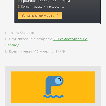
Продвижение в YouTube
SERM
Контент-маркетинг в соцсетях
Узнать стоимость
18 ноября 2016
Опубликовано в разделах:
SEO самостоятельно
,
Перевод
.
Время чтения
~15 мин.
11779