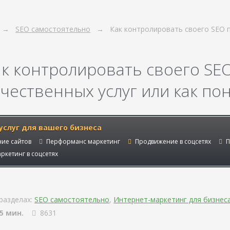
SEO самостоятельно
Как контролировать своего SEO 
ак контролировать своего SE
чественных услуг или как пон
услуг для вашего бизнеса
ие сайтов
Перформанс маркетинг
Продвижение в соцсетях
П
ркетинг в соцсетях
разделах:
SEO самостоятельно
,
Интернет-маркетинг для бизнес
5 мин.
8631