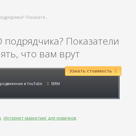
подрядчика? Показате…
O подрядчика? Показатели
ять, что вам врут
Узнать стоимость
родвижение в YouTube
SERM
а
,
Интернет-маркетинг для новичков
.