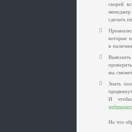
скорей в
менеджер 
сделать п
Проанали
которые н
в наличии
Выяснить
проверить
вы сможет
Знать по
продвинут
И чтобы
webmasters
На что об