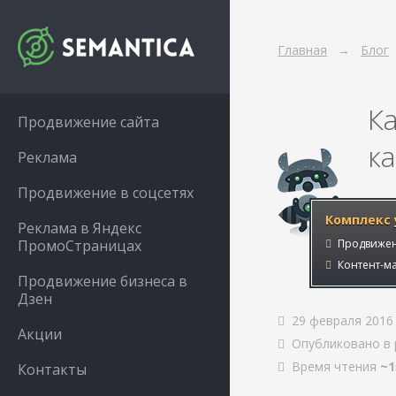
Главная
Блог
К
Продвижение сайта
ка
Реклама
Продвижение в соцсетях
Комплекс 
Реклама в Яндекс
ПромоСтраницах
Продвижен
Контент-ма
Продвижение бизнеса в
Дзен
29 февраля 2016
Акции
Опубликовано в 
Время чтения
~1
Контакты