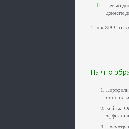
Невыгодн
донести д
*Но к SEO это у
На что обр
Портфоли
стать плю
.
Кейсы
О
эффективн
Посмотре