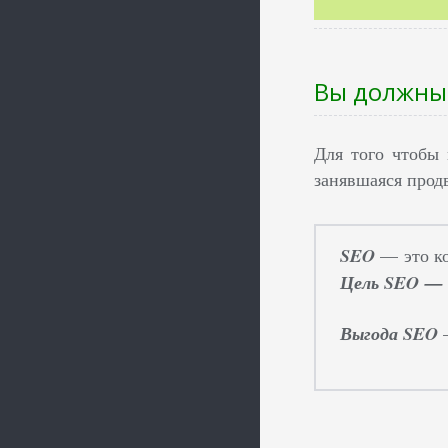
Вы должны 
Для того чтобы 
занявшаяся прод
SEO
—
это к
Цель SEO 
Выгода SEO