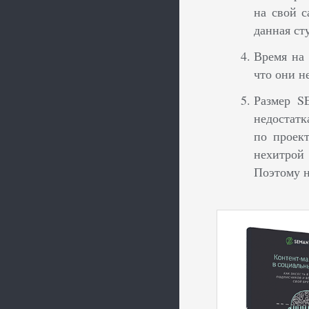
на свой с
данная ст
Время на
что они н
Размер S
недостатк
по проек
нехитрой
Поэтому н