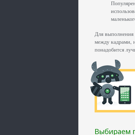
Популярен
использов
маленьког
Для выполнения 
между кадрами, 
понадобится луч
Выбираем п