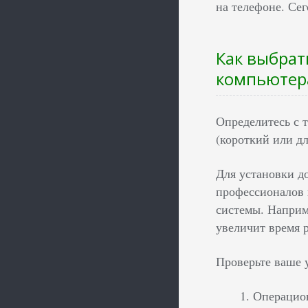
на телефоне. Сег
Как выбрат
компьютер
Определитесь с 
(короткий или д
Для установки д
профессионалов 
системы. Наприме
увеличит время 
Проверьте ваше 
Операцион