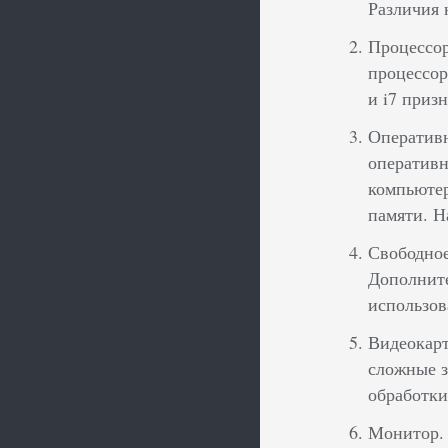
Различия 
Процессор
процессор
и i7 приз
Оперативн
оперативн
компьютер
памяти. Н
Свободное
Дополните
использов
Видеокарт
сложные з
обработки
Монитор. 