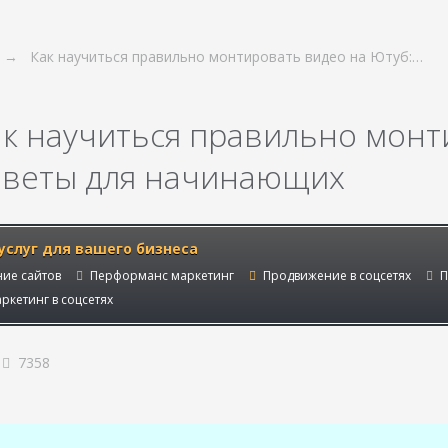
Как научиться правильно монтировать видео на Ютуб:…
ак научиться правильно монт
оветы для начинающих
услуг для вашего бизнеса
ие сайтов
Перформанс маркетинг
Продвижение в соцсетях
П
ркетинг в соцсетях
7358