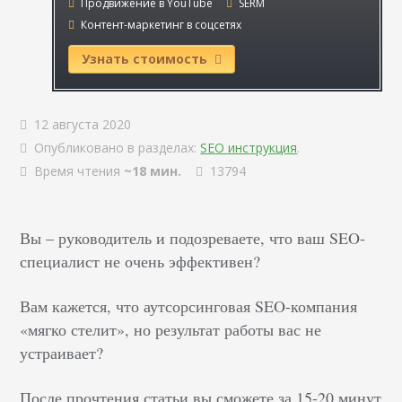
Продвижение в YouTube
SERM
Контент-маркетинг в соцсетях
Узнать стоимость
12 августа 2020
Опубликовано в разделах:
SEO инструкция
.
Время чтения
~18 мин.
13794
Вы – руководитель и подозреваете, что ваш SEO-
специалист не очень эффективен?
Вам кажется, что аутсорсинговая SEO-компания
«мягко стелит», но результат работы вас не
устраивает?
После прочтения статьи вы сможете за 15-20 минут