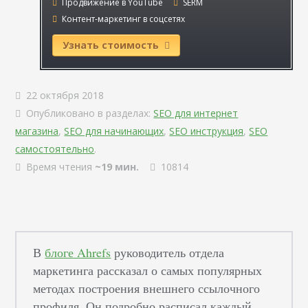
Продвижение в YouTube
SERM
Контент-маркетинг в соцсетях
Узнать стоимость
22 октября 2018
Опубликовано в разделах:
SEO для интернет
магазина
,
SEO для начинающих
,
SEO инструкция
,
SEO
самостоятельно
.
Время чтения
~19 мин.
10814
В
блоге Ahrefs
руководитель отдела
маркетинга рассказал о самых популярных
методах построения внешнего ссылочного
профиля. Он подробно расписал каждый