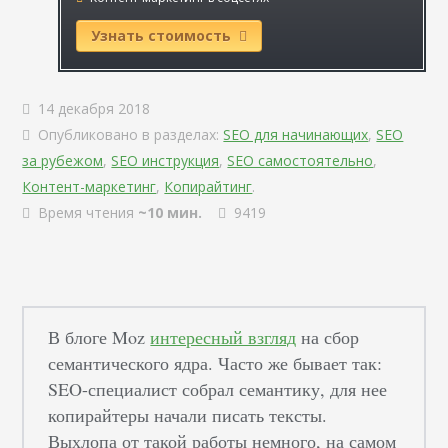
Узнать стоимость
14 декабря 2018
Опубликовано в разделах:
SEO для начинающих
,
SEO
за рубежом
,
SEO инструкция
,
SEO самостоятельно
,
Контент-маркетинг
,
Копирайтинг
.
Время чтения
~10 мин.
9419
В блоге Moz
интересный взгляд
на сбор
семантического ядра. Часто же бывает так:
SEO-специалист собрал семантику, для нее
копирайтеры начали писать тексты.
Выхлопа от такой работы немного, на самом