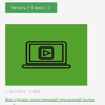
бизнеса, медийная личность, активист. Каждый месяц на
Читать (~8 мин.)
хостинг заходит миллиард людей. Количество контента —
огромное. Каждую минуту пользователи загружают
ролики с общей продолжительностью 100 часов. Ваш
канал на YouTube…
25.03.2019
6822
Как сделать качественный рекламный ролик