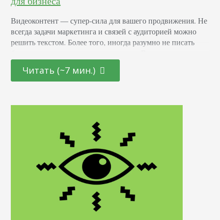
для бизнеса
Видеоконтент — супер-сила для вашего продвижения. Не
всегда задачи маркетинга и связей с аудиторией можно
решить текстом. Более того, иногда разумно не писать
буквы, а сделать видео-иллюстрацию. Вот вам пример.
Компания разработала очень мощный двигатель, который
Читать (~7 мин.)
может перемолоть камни. Если задачу рассказать о
механизме мы отдадим на откуп копирайтерам, получим
красивый текст о скорости вращения ротора, о
максимальном напряжении, о…