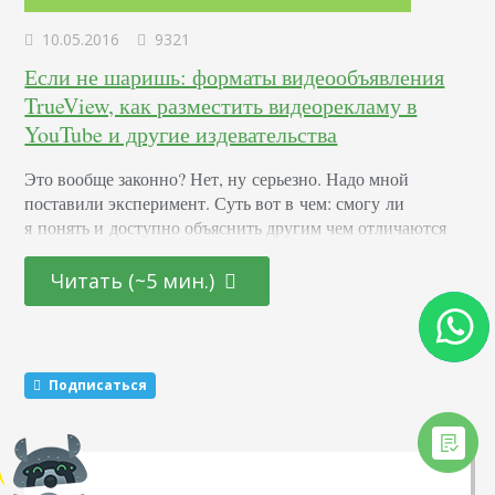
10.05.2016
9321
Если не шаришь: форматы видеообъявления
TrueView, как разместить видеорекламу в
YouTube и другие издевательства
Это вообще законно? Нет, ну серьезно. Надо мной
поставили эксперимент. Суть вот в чем: смогу ли
я понять и доступно объяснить другим чем отличаются
видеообъявления trueview и как вставить рекламу в видео
на YouTube. Молю, дайте знать, если статья вам
Читать (~5 мин.)
понравилась и вы, как и я, будучи далекими
от рекламных тонкостей, вдруг начнете шарить не только
в холодильнике;) Ну, что ж. Давайте разбираться, что тут
наш любимый Google напридумывал. Форматы
Подписаться
видеорекламы…