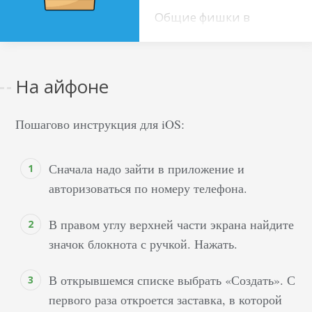
Общие фишки в
Телеграме Кроме
привычных функций –
отправки сообщений и
На айфоне
организации групп по
интересам – в Telegram
Пошагово инструкция для iOS:
таится очень много
фишек. Некоторые из
них не такие уж и
Сначала надо зайти в приложение и
секретные, вот только
авторизоваться по номеру телефона.
не каждый догадается,
что они там
В правом углу верхней части экрана найдите
есть.&nbsp;&nbsp;
значок блокнота с ручкой. Нажать.
Форматирование
стиля текста В
В открывшемся списке выбрать «Создать». С
мессенджере вы
первого раза откроется заставка, в которой
можете выбрать