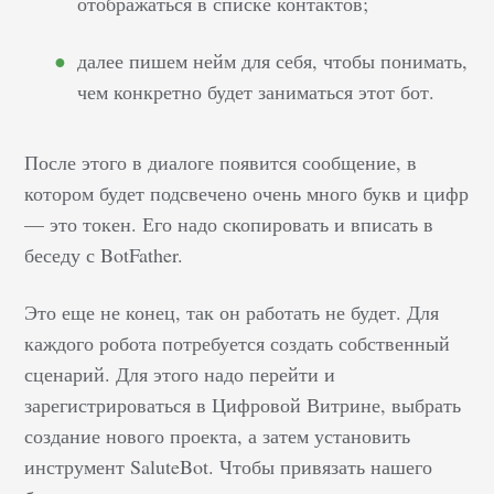
отображаться в списке контактов;
присутствия в чат-
платформах будет
далее пишем нейм для себя, чтобы понимать,
недостаточно —
чем конкретно будет заниматься этот бот.
важное значение
имеет то, насколько
комфортно клиенты
После этого в диалоге появится сообщение, в
чувствуют себя при
котором будет подсвечено очень много букв и цифр
общении с
— это токен. Его надо скопировать и вписать в
менеджерами бренда.
беседу с BotFather.
О том, как с помощью
грамотного диалога…
Это еще не конец, так он работать не будет. Для
каждого робота потребуется создать собственный
сценарий. Для этого надо перейти и
зарегистрироваться в Цифровой Витрине, выбрать
создание нового проекта, а затем установить
инструмент SaluteBot. Чтобы привязать нашего