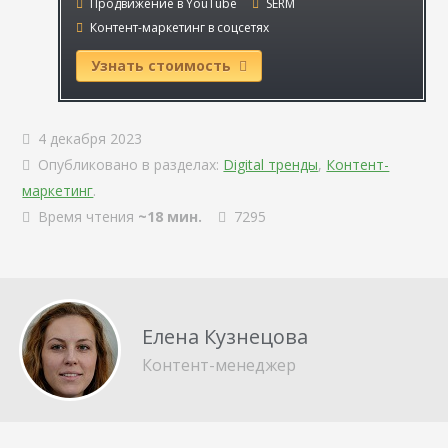
Продвижение в YouTube
SERM
Контент-маркетинг в соцсетях
Узнать стоимость
4 декабря 2023
Опубликовано в разделах:
Digital тренды
,
Контент-
маркетинг
.
Время чтения
~18 мин.
7295
Елена Кузнецова
Контент-менеджер