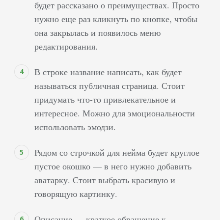
будет рассказано о преимуществах. Просто
начертание текста
нужно еще раз кликнуть по кнопке, чтобы
самостоятельно:
она закрылась и появилось меню
выделить жирным или
редактирования.
курсивом, подчеркнуть
или зачеркнуть, а
В строке название написать, как будет
также скрыть часть
называться публичная страница. Стоит
контента от глаз
читателя. Чтобы
придумать что-то привлекательное и
увидеть скрытую
интересное. Можно для эмоциональности
часть, нужно просто
использовать эмодзи.
нажать на нее, она
станет доступна на
Рядом со строчкой для нейма будет круглое
несколько
пустое окошко — в него нужно добавить
секунд.&nbsp;…
аватарку. Стоит выбрать красивую и
говорящую картинку.
Описание — краткое обращение к