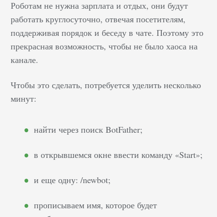
Роботам не нужна зарплата и отдых, они будут
продажи, но и
работать круглосуточно, отвечая посетителям,
значительно снижают
поддерживая порядок и беседу в чате. Поэтому это
охват собственной
целевой аудитории.
прекрасная возможность, чтобы не было хаоса на
Сегодня практически у
канале.
каждого человека есть
свой аккаунт в
Чтобы это сделать, потребуется уделить несколько
Instagram, WhatsApp
минут:
или Facebook, поэтому
наличие сообщества
найти через поиск BotFather;
хотя бы в одном из
перечисленных
в открывшемся окне ввести команду «Start»;
приложений стало для
бизнеса жизненно
и еще одну: /newbot;
необходимым. Однако
для эффективных
прописываем имя, которое будет
продаж одного