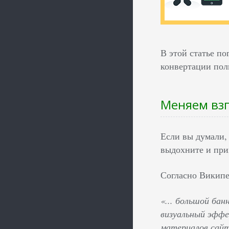
В этой статье по
конвертации пол
Меняем взг
Если вы думали,
выдохните и при
Согласно Википед
«... большой ба
визуальный эффе
материалов сайт