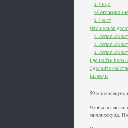
3. Лицо
4.Согласованн
5. Текст
Что нельзя дела
1. Использова
2. Использова
3. Использова
Где найти hero 
Сделайте собств
Выводы
50 миллисекунд 
Чтобы вы могли о
миллисекунд. По