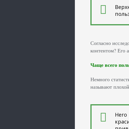
Верх
поль
Согласно иссле
контентом? Его а
Чаще всего поль
Немного статист
называют плохой
Hero 
крас
прив