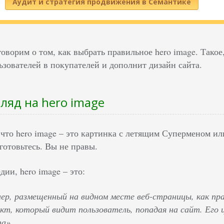
Аудит и стратегия продвижения в Семантике
говорим о том, как выбрать правильное hero image. Тако
ьзователей в покупателей и дополнит дизайн сайта.
ляд на hero image
 что hero image – это картинка с летящим Суперменом и
готовьтесь. Вы не правы.
ии, hero image – это:
ннер, размещенный на видном месте веб-страницы, как пр
кт, который видит пользователь, попадая на сайт. Его 
а».