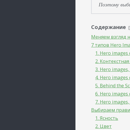
Поэтому выби
Содержание
Меняем взгляд н
7 типов Hero Im
1. Hero images
2. Контекстная
3. Hero image
4. Hero images
5. Behind the 
6. Hero images
7. Hero image
Выбираем прави
1. Ясность
2. Цвет