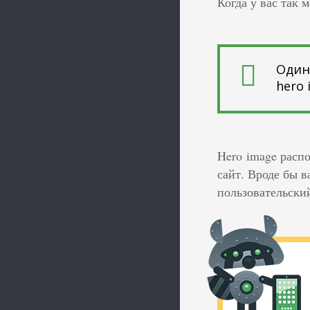
Когда у вас так 
Один
hero 
Hero image распо
сайт. Вроде бы в
пользовательски