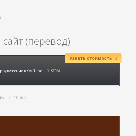
)
 сайт (перевод)
Узнать стоимость
родвижение в YouTube
SERM
н.
10566