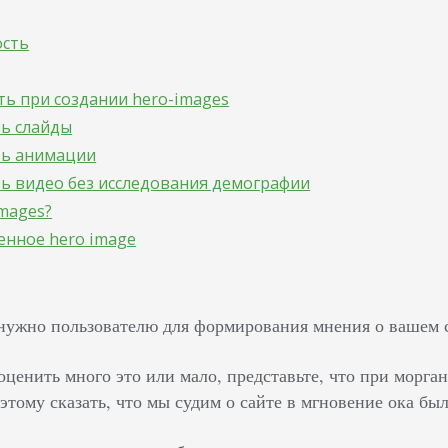
ость
ть при создании hero-images
ть слайды
ть анимации
ть видео без исследования демографии
images?
енное hero image
нужно пользователю для формирования мнения о вашем с
ценить много это или мало, представьте, что при морган
этому сказать, что мы судим о сайте в мгновение ока бы