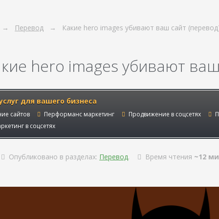
Перевод
Какие hero images убивают ваш сайт (перевод
акие hero images убивают ваш
услуг для вашего бизнеса
ие сайтов
Перформанс маркетинг
Продвижение в соцсетях
П
ркетинг в соцсетях
Опубликовано в разделах:
Перевод
.
Время чтения
~12 ми