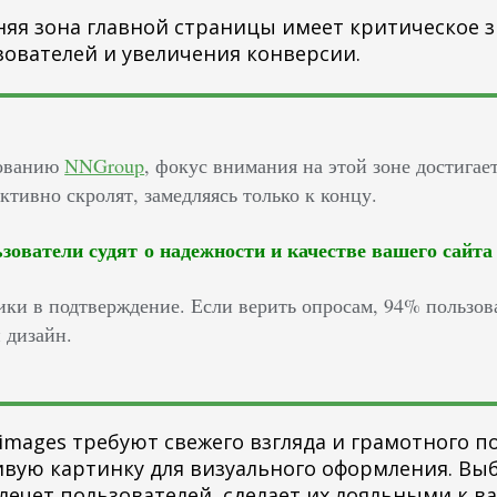
няя зона главной страницы имеет критическое 
зователей и увеличения конверсии.
дованию
NNGroup
, фокус внимания на этой зоне достигае
ктивно скролят, замедляясь только к концу.
зователи судят о надежности и качестве вашего сайта 
ики в подтверждение. Если верить опросам, 94% пользова
 дизайн.
images требуют свежего взгляда и грамотного п
ивую картинку для визуального оформления. Вы
лечет пользователей, сделает их лояльными к в