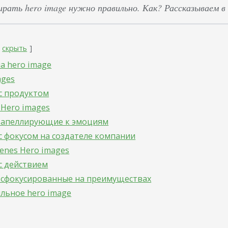
рать hero image нужно правильно. Как? Рассказываем в
скрыть
а hero image
ages
 с продуктом
 Hero images
s, апеллирующие к эмоциям
 с фокусом на создателе компании
Scenes Hero images
 с действием
s, сфокусированные на преимуществах
льное hero image