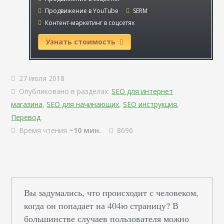
Продвижение в YouTube
SERM
Контент-маркетинг в соцсетях
Узнать стоимость
27 июля 2018
Опубликовано в разделах:
SEO для интернет
магазина
,
SEO для начинающих
,
SEO инструкция
,
Перевод
.
Время чтения
~10 мин.
8696
Вы задумались, что происходит с человеком,
когда он попадает на 404ю страницу? В
большинстве случаев пользователя можно