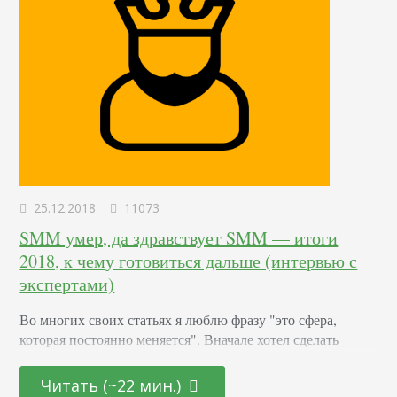
25.12.2018
11073
SMM умер, да здравствует SMM — итоги
2018, к чему готовиться дальше (интервью с
экспертами)
Во многих своих статьях я люблю фразу "это сфера,
которая постоянно меняется". Вначале хотел сделать
обзорную статью, разобраться во всех нововведениях,
ужесточениях, лишениях, утратах, приобритениях, и
Читать (~22 мин.)