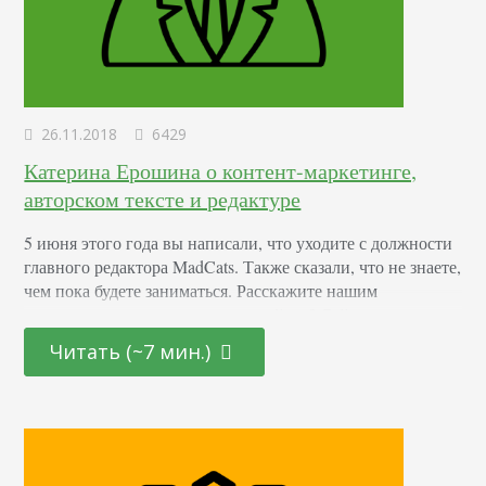
26.11.2018
6429
Катерина Ерошина о контент-маркетинге,
авторском тексте и редактуре
5 июня этого года вы написали, что уходите с должности
главного редактора MadCats. Также сказали, что не знаете,
чем пока будете заниматься. Расскажите нашим
читателям, чем вы занимаетесь сейчас? Сейчас — с июля
2018 — я редактор в PromoPult.ru. Делаю блог, занимаюсь
Читать (~7 мин.)
промо материалами и прочими делами с контентом. Я
хотела уйти от клиентского бизнеса в инхаус команду.
Получилось. Работать…