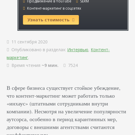
Продвижение в YouTube
SERM
Контент-маркетинг в соцсетях
Узнать стоимость
11 сентября 2020
Опубликовано в разделах:
Интервью
,
Контент-
маркетинг
.
Время чтения
~9 мин.
7524
В сфере бизнеса существует стойкое убеждение,
что контент-маркетинг может работать только
«инхаус» (штатными сотрудниками внутри
компании). Несмотря на увеличение популярности
аутсорса, особенно в период карантинных мер,
договоры с внешними агентствами считаются
неэффективными.