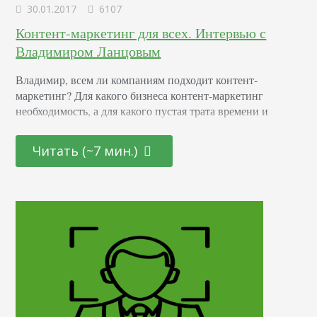
30.01.2017
6107
Контент-маркетинг для всех. Интервью с
Владимиром Ланцовым
Владимир, всем ли компаниям подходит контент-
маркетинг? Для какого бизнеса контент-маркетинг
необходимость, а для какого пустая трата времени и
ресурсов? Контент-маркетинг подходит всем, начиная с
производства бетона, заканчивая птицефермой или
Читать (~7 мин.)
продажей американских керамических грилей. Вы
занимаетесь закупкой и фасовкой семечек? Считаете это
слишком просто для данного маркетингового
направления? Расскажите о себе, о производстве, о
сотруднике, о достижениях, инновациях, общих
тенденциях, выставках,…