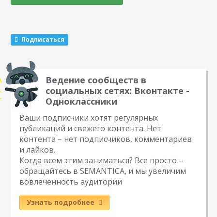
проч. Но затем решил спросить у экспертов, что могут
выделить они. И вот, что же. 1. Какой проект был для Вас
самым интересным в 2018 году. Почему? В чем он
заключался? . 2. Как…
Подписаться
Ведение сообществ в
социальных сетях: Вконтакте -
Одноклассники
Ваши подписчики хотят регулярных
публикаций и свежего контента. Нет
контента – нет подписчиков, комментариев
и лайков.
Когда всем этим заниматься? Все просто –
обращайтесь в SEMANTICA, и мы увеличим
вовлеченность аудитории
Узнать подробнее