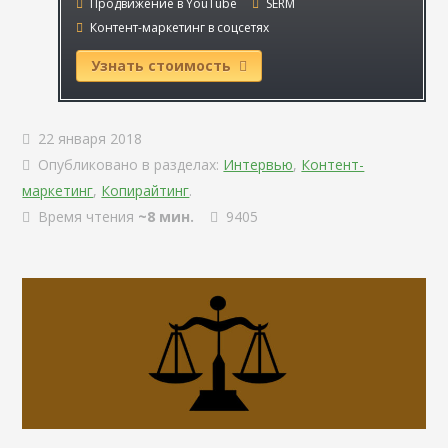
Продвижение в YouTube
SERM
Контент-маркетинг в соцсетях
Узнать стоимость
22 января 2018
Опубликовано в разделах:
Интервью
,
Контент-
маркетинг
,
Копирайтинг
.
Время чтения
~8 мин.
9405