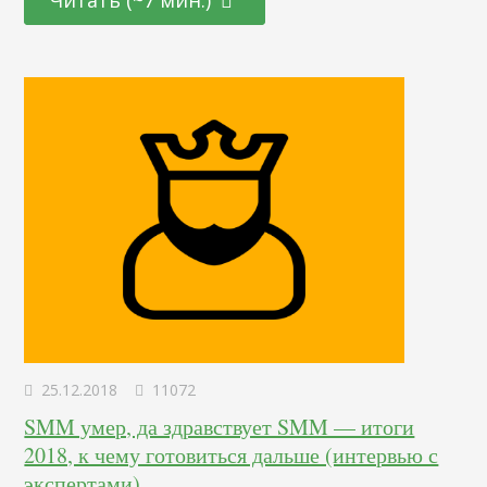
Читать (~7 мин.)
промо материалами и прочими делами с контентом. Я
хотела уйти от клиентского бизнеса в инхаус команду.
Получилось. Работать…
25.12.2018
11072
SMM умер, да здравствует SMM — итоги
2018, к чему готовиться дальше (интервью с
экспертами)