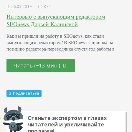
26.03.2019
5874
Интервью с выпускающим редактором
SEOnews Дарьей Калинской
Как вы пришли на работу в SEOnews, как стали
выпускающим редактором? В SEOnews я пришла на
позицию редактора-переводчика спустя год работы в
одном из digital-агентств. На первом этапе моя работа
состояла в написании новостей, статей и обзоров с
Читать (~13 мин.)
отраслевых конференций. Через какое-то время мне
передали email-рассылки, а позже, когда опыта стало
достаточно, у меня появилась первая рубрика, где
впервые от…
Подписаться
Станьте экспертом в глазах
читателей и увеличивайте
продажи!