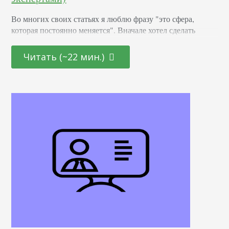
Во многих своих статьях я люблю фразу "это сфера,
которая постоянно меняется". Вначале хотел сделать
обзорную статью, разобраться во всех нововведениях,
ужесточениях, лишениях, утратах, приобритениях, и
Читать (~22 мин.)
проч. Но затем решил спросить у экспертов, что могут
выделить они. И вот, что же. 1. Какой проект был для Вас
самым интересным в 2018 году. Почему? В чем он
заключался? . 2. Как…