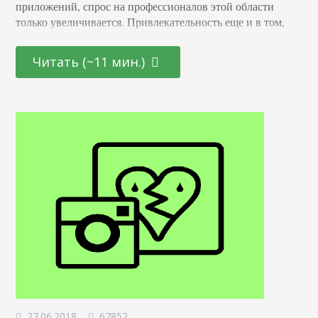
приложений, спрос на профессионалов этой области
только увеличивается. Привлекательность еще и в том,
что она открыта как для начинающих молодых
специалистов, так и для тех, кто находится на стадии
Читать (~11 мин.)
переосмысления карьерного пути и готов начать все с
чистого листа. Определение Это профессионал,
отвечающий за создание и дизайн пользовательских
интерфейсов для сайтов и приложений. Он…
27.06.2018
67852