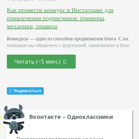
Как провести конкурс в Инстаграме для
привлечения подписчиков: примеры,
механики, правила
Конкурсы –– один из способов продвижения блога. С их
помощью вы общаетесь с аудиторией, привлекаете в блог
новых подписчиков и активизируете старых. Суть в том,
что вы обещаете участникам подарок за то, что они тем
Читать (~5 мин.)
или иным образом расскажут о вас другим пользователям.
Этот метод раскрутки считается эффективным. Какие
виды розыгрышей можно провести Существуют три
механики, которые маркетологи советуют чередовать…
Подписаться
Вконтакте – Одноклассники