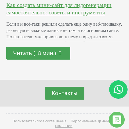
Как создать мини-сайт для лидогенерации
самостоятельно: советы и инструменты
Если вы всё-таки решили сделать еще одну веб-площадку,
размещайте важные данные не там, а на основном сайте.
Пользователи уже привыкли к нему и вряд ли захотят
путаться и перескакивать с сайта на сайт в поисках
необходимой для покупки или заказа информации. Во
Читать (~8 мин.)
всех этих случаях вполне реально добиться ранжирования
сайта. Когда дело доходит до личного бренда или бренд-
запросов все,…
Контакты
Пользовательское соглашение
Персональные данные
О
компании