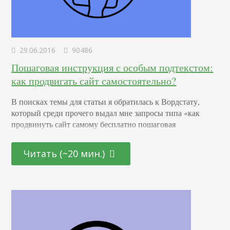
29.06.2016
90486
Пошаговая инструкция с особым подтекстом:
как продвигать сайт самостоятельно?
В поисках темы для статьи я обратилась к Вордстату,
который среди прочего выдал мне запросы типа «как
продвинуть сайт самому бесплатно пошаговая
инструкция» (да-да, я сеошник, и я так нагло вписала в
статью один из ключей, но сейчас все же не об этом). А
Читать (~20 мин.)
еще я поняла, что, увы, все еще есть люди, которые
считают, что SEO — это не так…