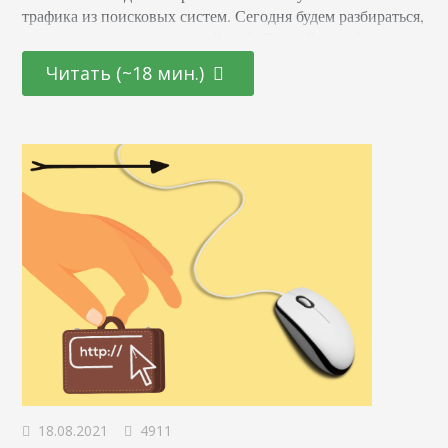
трафика из поисковых систем. Сегодня будем разбираться,
правда ли это или очередной миф. Откройте любую
статью про LSI и увидите в ней: что Google использует
Читать (~18 мин.)
технологию для индексации страниц; соответственно,
использование LSI-запросов в тексте повышает рейтинг
страницы. Оба утверждения не верны. Что такое LSI-
запросы Речь…
18.08.2021
4911