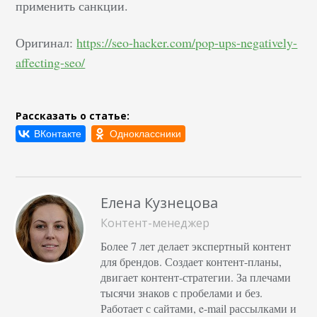
применить санкции.
сайте всплывающих
окон, которые
Оригинал:
https://seo-hacker.com/pop-ups-negatively-
называются – pop-up.
affecting-seo/
Общее представление
Являясь составляющей
интерфейса, поп-ап
Рассказать о статье:
возникают по
определенному
триггеру, когда
пользователь
совершает те или иные
Елена Кузнецова
действия. К ним
Контент-менеджер
относится посещение
Более 7 лет делает экспертный контент
сайта, конкретной
для брендов. Создает контент-планы,
страницы, нажатие на
двигает контент-стратегии. За плечами
иконку, бездействие,
тысячи знаков с пробелами и без.
попытка закрыть
Работает с сайтами, e-mail рассылками и