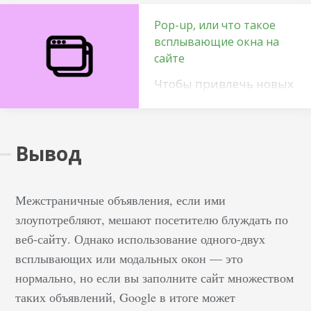
Pop-up, или что такое
всплывающие окна на
сайте
Чтобы привлечь новых
клиентов, нередко
компании тратят
большое количество
Вывод
денег и усилий. Для
достижения желаемого
результата часто
Межстраничные объявления, если ими
прибегают к
злоупотребляют, мешают посетителю блуждать по
выстраиванию
веб-сайту. Однако использование одного-двух
коммуникации на
всплывающих или модальных окон — это
своем портале. Это
нормально, но если вы заполните сайт множеством
делается с
таких объявлений, Google в итоге может
использованием на