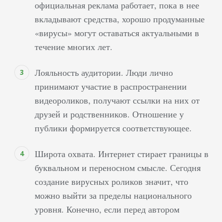
официальная реклама работает, пока в нее
поскольку конкуренция
оставалась на низком
вкладывают средства, хорошо продуманные
уровне, то сегодня
«вирусы» могут оставаться актуальными в
справиться с задачей
течение многих лет.
сможет не каждый.
Зритель стал
Лояльность аудитории. Люди лично
чрезвычайно
принимают участие в распространении
требовательным,
видеороликов, получают ссылки на них от
независимо от того,
друзей и родственников. Отношение у
смотрит он блог о
публики формируется соответствующее.
путешествиях, юморе,
музыке или других
Широта охвата. Интернет стирает границы в
вещах. Больше…
буквальном и переносном смысле. Сегодня
создание вирусных роликов значит, что
можно выйти за пределы национального
уровня. Конечно, если перед автором