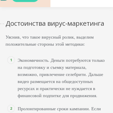
О том, как стать
видеоблогером на
ютубе, создавая
Достоинства вирус-маркетинга
контент интересный
многомиллионной
Уяснив, что такое вирусный ролик, выделим
аудитории, и при этом
зарабатывать сотни
положительные стороны этой методики:
тысяч рублей каждый
месяц – вот о чем
Экономичность. Деньги потребуются только
спрашивают себя
на подготовку и съемку материала,
десятки мужчин,
возможно, привлечение селебрити. Дальше
женщин и детей по
видео размещается на общедоступных
всей стране. Если два
ресурсах и практически не нуждается в
года назад раскрутить
финансовой подпитке для продвижения.
собственный аккаунт,
страницу, канал было
Пролонгированные сроки кампании. Если
достаточно просто,