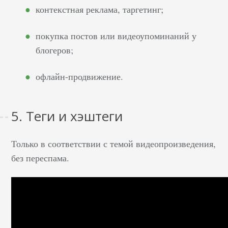
просмотрами
контекстная реклама, таргетинг;
контента. Простая
подстройка
покупка постов или видеоупоминаний у
публикации видео за
блогеров;
час или два до этого
момента поможет
офлайн-продвижение.
максимально
нарастить и удержать
5. Теги и хэштеги
интерес целевой
аудитории, увеличив
количество
Только в соответствии с темой видеопроизведения,
просмотров роликов.
без переспама.
Количество
комментариев к видео
не менее важно для
автора, чем количество
лайков и просмотров.…