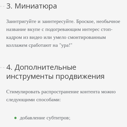
3. Миниатюра
Последний пункт
выражается в виде
Заинтригуйте и заинтересуйте. Броское, необычное
аналитики с
количеством
название вкупе с подогревающим интерес стоп-
комментариев,
кадром из видео или умело смонтированным
распространением
коллажем сработают на "ура!"
ссылок, добавлением в
плейлисты, кликам по
4. Дополнительные
допэлементам
(подсказки и ссылки,
инструменты продвижения
размещенные
автором). Отчеты в
Стимулировать распространение контента можно
реальном времени
следующими способами:
помогут видеоблогеру
легко определить
период времени суток
добавление субтитров;
с наиболее пиковыми