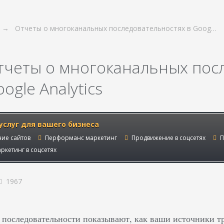
Отчеты о многоканальных последовательностях в Goog…
тчеты о многоканальных пос
ogle Analytics
услуг для вашего бизнеса
ие сайтов
Перформанс маркетинг
Продвижение в соцсетях
П
ркетинг в соцсетях
1967
последовательности показывают, как ваши источники тр