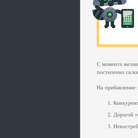
С момента желан
постепенно скло
На прибавление 
Конкурен
Дорогой т
Невостреб