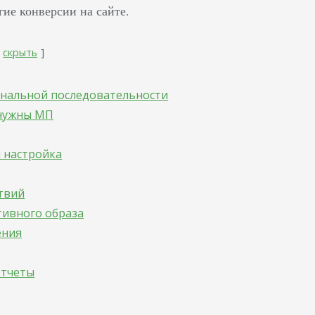
гие конверсии на сайте.
скрыть
нальной последовательности
 нужны МП
 настройка
твий
тивного образа
ения
отчеты