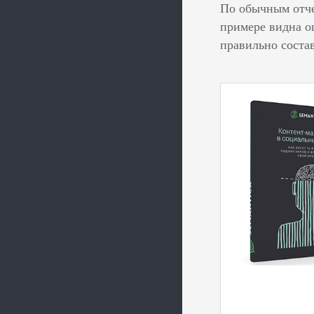
По обычным отче
примере видна о
правильно соста