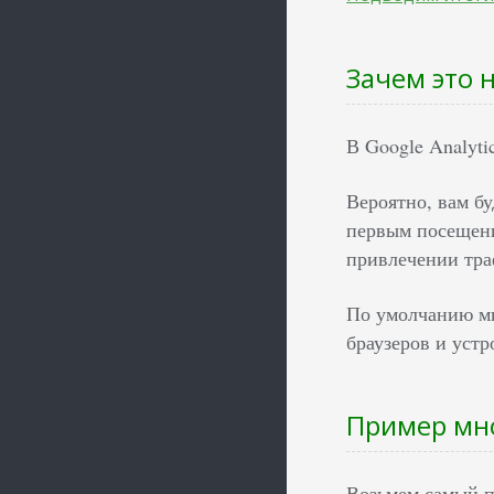
Зачем это 
В Google Analyt
Вероятно, вам б
первым посещени
привлечении тра
По умолчанию мн
браузеров и устр
Пример мн
Возьмем самый п