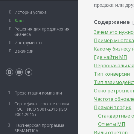
продажи или дру
Истории успеха
Блог
Содержание
Решения для продвижения
Зачем это нужно
бизнеса
Пример многока
Инструменты
Какому бизнесу
Вакансии
Где найти МП
Первоначальная
Тип конверсии
Тип взаимодейс
Окно ретроспек
Презентация компании
Частота обновл
Сертификат соответствия
Прямой трафик
ГОСТ ИСО 9001-2015 (ISO
9001:2015)
Стандартные 
Отчеты МП
Партнёрская программа
SEMANTICA
Виды отчетов