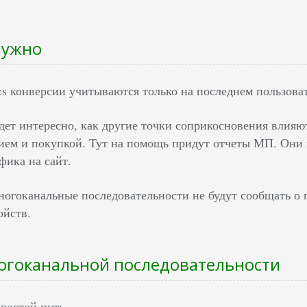
нужно
ics конверсии учитываются только на последнем пользова
удет интересно, как другие точки соприкосновения влия
ем и покупкой. Тут на помощь придут отчеты МП. Они мн
фика на сайт.
огоканальные последовательности не будут сообщать о п
ойств.
огоканальной последовательности
ростой путь.