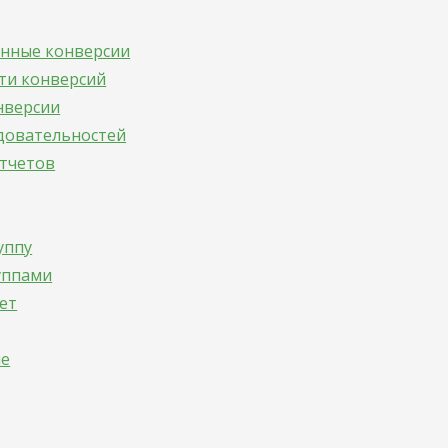
анные конверсии
ути конверсий
онверсии
едовательностей
отчетов
уппу
уппами
ает
ие
и