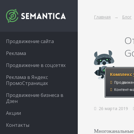
Главная
Блог
О
Продвижение сайта
Go
Реклама
Продвижение в соцсетях
Комплекс 
Реклама в Яндекс
ПромоСтраницах
Продвижен
Контент-ма
Продвижение бизнеса в
Дзен
26 марта 2019
Акции
Контакты
Многоканальные 