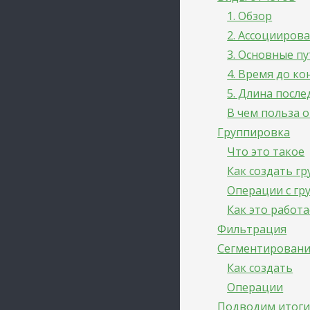
1. Обзор
2. Ассоцииров
3. Основные п
4. Время до к
5. Длина посл
В чем польза 
Группировка
Что это такое
Как создать гр
Операции с гр
Как это работ
Фильтрация
Сегментирован
Как создать
Операции
Подводим итог