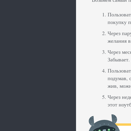
Пользоват
покупку п
Через пар
желания в
Через мес
Забывает.
Пользоват
подумав, 
жив, можн
Через нед
этот ноут