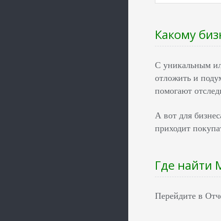
Какому би
С уникальным ил
отложить и подум
помогают отслед
А вот для бизне
приходит покупа
Где найти 
Перейдите в От