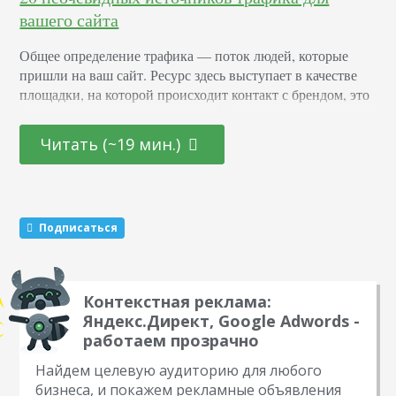
вашего сайта
Общее определение трафика — поток людей, которые
пришли на ваш сайт. Ресурс здесь выступает в качестве
площадки, на которой происходит контакт с брендом, это
звено в системе лидогенерации. Но пользователь может
войти в контакт не только на сайте. Есть соцсети, есть
Читать (~19 мин.)
блоги в нишевых СМИ, есть мессенджеры. Поэтому в
этой статье под трафиком мы будем понимать переход
пользователя на любую…
Подписаться
Контекстная реклама:
Яндекс.Директ, Google Adwords -
работаем прозрачно
Найдем целевую аудиторию для любого
бизнеса, и покажем рекламные объявления