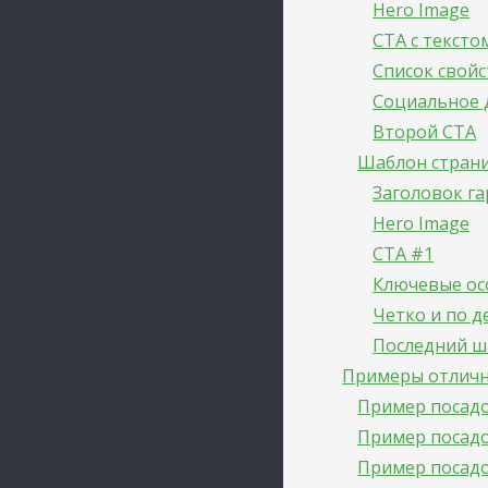
Hero Image
CTA с тексто
Список свойс
Социальное 
Второй CTA
Шаблон стран
Заголовок г
Hero Image
CTA #1
Ключевые ос
Четко и по д
Последний ша
Примеры отличн
Пример посадо
Пример посадо
Пример посадо