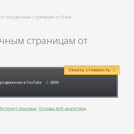
по посадочным страницам от Back…
очным страницам от
Узнать стоимость
родвижение в YouTube
SERM
Интернет-реклама
,
Основы веб-аналитики
.