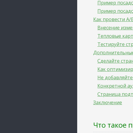
Пример посадо
Пример посадо
Как провести А/
Внесение изм
Тепловые карт
Тестируйте ст
Дополнительные
Сделайте стра
Как оптимизир
Не добавляйте
Конкретной ау
Страница подт
Заключение
Что такое 