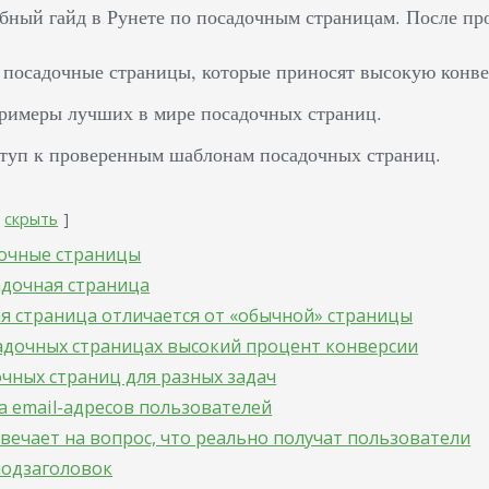
бный гайд в Рунете по посадочным страницам. После пр
 посадочные страницы, которые приносят высокую конв
римеры лучших в мире посадочных страниц.
туп к проверенным шаблонам посадочных страниц.
скрыть
дочные страницы
адочная страница
я страница отличается от «обычной» страницы
адочных страницах высокий процент конверсии
чных страниц для разных задач
а email-адресов пользователей
вечает на вопрос, что реально получат пользователи
одзаголовок