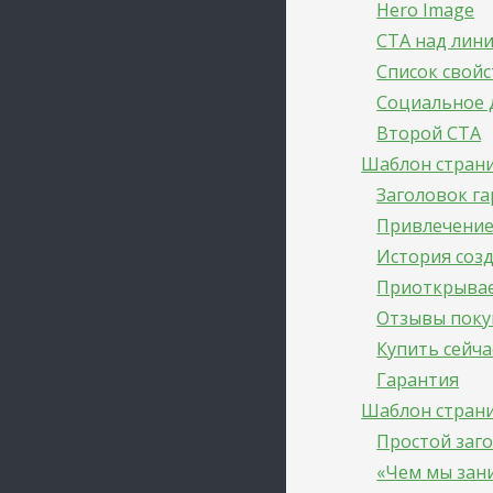
Hero Image
CTA над лини
Список свойс
Социальное 
Второй CTA
Шаблон стран
Заголовок г
Привлечение 
История соз
Приоткрывае
Отзывы поку
Купить сейча
Гарантия
Шаблон стран
Простой заг
«Чем мы зан