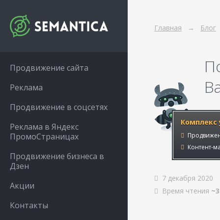
Главная
Блог
П
Продвижение сайта
Ba
Реклама
Продвижение в соцсетях
Комплекс 
Реклама в Яндекс
ПромоСтраницах
Продвижен
Контент-ма
Продвижение бизнеса в
Дзен
7 декабря 2020
Акции
Время чтения
~3
Контакты