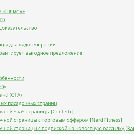
м «Начать»
тв
доказательство
ицы для лидогенерации
арантирует выгодное предложение
обенности
елу
нс! (CTA)
ых посадочных страниц
чной SaaS-страницы [Confetti]
чной страницы с торговым оффером [Nerd Fitness]
чной страницы с подпиской на новостную рассылку [Ram