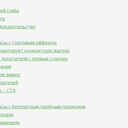
ей сгиба
тв
доказательство
ицы с торговым оффером
арантирует конкретную выгоду
посетителя с первых строчек
дания
м завесу
пателей
с – CTA
ицы с бесплатным пробным периодом
оловок
имаемся»