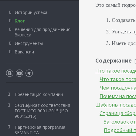
Это самый подро
Истории успеха
Создавать
Блог
Решения для продвижения
Увидеть п
бизнеса
Иметь дос
Инструменты
Вакансии
Содержание
Что такое поса
Что такое пос
Чем посадочна
Презентация компании
Почему на пос
Шаблоны посадо
Сертификат соответствия
ГОСТ ИСО 9001-2015 (ISO
Страница сбор
9001:2015)
Заголовок от
Партнёрская программа
Подробный п
SEMANTICA