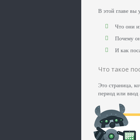
В этой главе вы
Что они и
Почему о
И как пос
Что такое по
Это страница, к
период или ввод