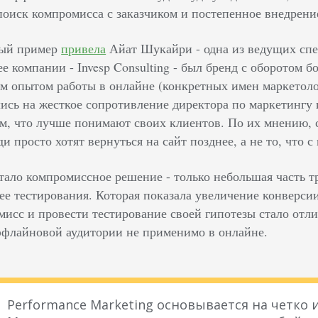
поиск компромисса с заказчиком и постепенное внедрен
ный пример
привела
Айат Шукайри - одна из ведущих спе
е компании - Invesp Consulting - был бренд с оборотом б
м опытом работы в онлайне (конкретных имен маркетоло
лись на жесткое сопротивление директора по маркетингу 
ом, что лучше понимают своих клиентов. По их мнению,
ди просто хотят вернуться на сайт позднее, а не то, что с
тало компромиссное решение - только небольшая часть 
ее тестирования. Которая показала увеличение конверси
мисс и провести тестирование своей гипотезы стало отли
флайновой аудитории не применимо в онлайне.
Performance Marketing основывается на четко