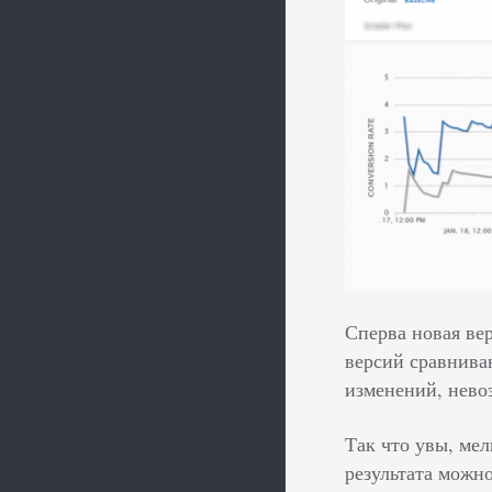
Сперва новая вер
версий сравнива
изменений, нево
Так что увы, ме
результата можн