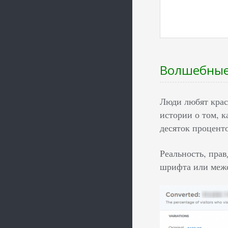
Волшебные
Люди любят крас
истории о том, 
десяток процент
Реальность, пра
шрифта или межс