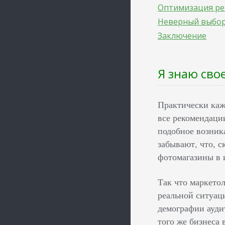
Оптимизация ре
Неверный выбор
Заключение
Я знаю сво
Практически каж
все рекомендаци
подобное возник
забывают, что, с
фотомагазины в 
Так что маркето
реальной ситуаци
демографии ауди
того же бизнеса 