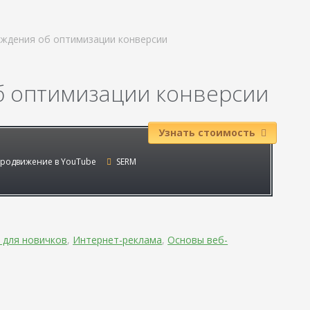
ждения об оптимизации конверсии
б оптимизации конверсии
Узнать стоимость
родвижение в YouTube
SERM
 для новичков
,
Интернет-реклама
,
Основы веб-