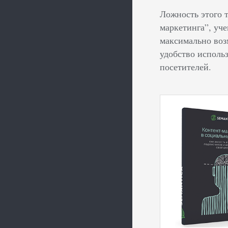
Ложность этого 
маркетинга”, уч
максимально воз
удобство использ
посетителей.