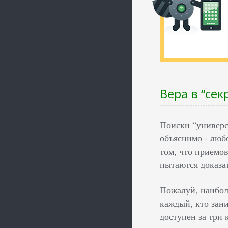
Вера в “се
Поиски “универс
объяснимо - люб
том, что приемов
пытаются доказа
Пожалуй, наибол
каждый, кто зан
доступен за три 