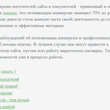
рсии посетителей сайта в покупателей - привычный и о
же
оценки
, что оптимизация конверсии занимает 70% их р
ли довести столь важную часть своей деятельности до с
ренные и эффективные методики.
заблуждений об оптимизации конверсии в профессиональ
 весьма опасны. В лучшем случае они могут привести к 
тели сайта, пустив всю работу маркетолога насмарку. Та
ложности уже в процессе работы.
скрыть
окупателя!
ый прием”
енения
ов - тем лучше
я любой