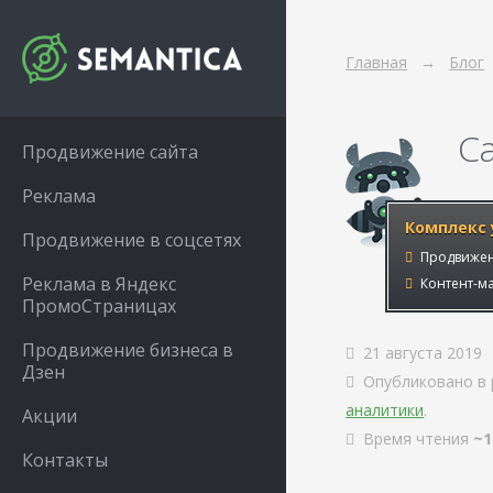
Главная
Блог
С
Продвижение сайта
Реклама
Комплекс 
Продвижение в соцсетях
Продвижен
Реклама в Яндекс
Контент-ма
ПромоСтраницах
Продвижение бизнеса в
21 августа 2019
Дзен
Опубликовано в 
аналитики
.
Акции
Время чтения
~1
Контакты