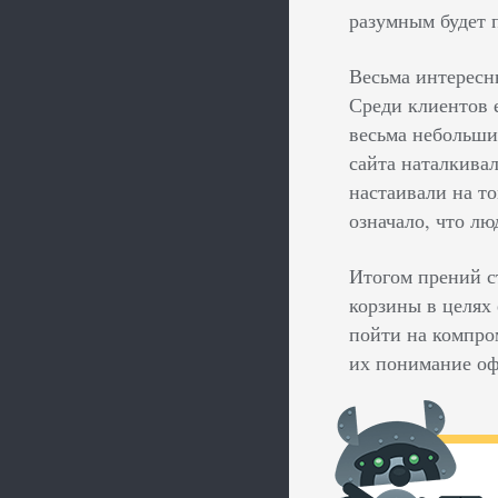
разумным будет 
Весьма интерес
Среди клиентов е
весьма небольши
сайта наталкива
настаивали на т
означало, что лю
Итогом прений с
корзины в целях 
пойти на компро
их понимание оф