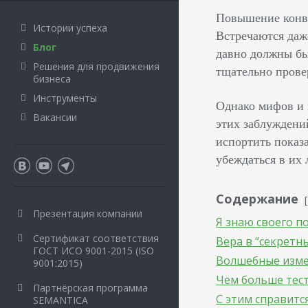
Повышение конве
Истории успеха
Встречаются да
Блог
давно должны бы
Решения для продвижения
тщательно прове
бизнеса
Инструменты
Однако мифов и 
Вакансии
этих заблуждений
испортить показа
убеждаться в их 
Содержание
Презентация компании
Я знаю своего п
Сертификат соответствия
Вера в “секретн
ГОСТ ИСО 9001-2015 (ISO
Волшебные изм
9001:2015)
Чем больше тест
Партнёрская программа
С этим справитс
SEMANTICA