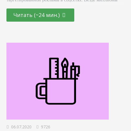
советов, как получить выхлоп. Мы будем смотреть на
эффективность с точки зрения стоимости привлеченного
Читать (~24 мин.)
подписчика в сообщество. В конце статьи соберем все в
единый чек-лист, которым вы сможете воспользоваться в
любой непонятной ситуации с рекламой. Что влияет на
стоимость подписчика в соцсетях — основные факторы 1.
Тематика На…
06.07.2020
9726