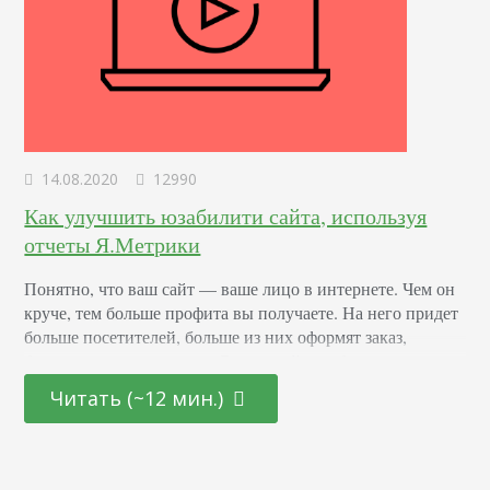
14.08.2020
12990
Как улучшить юзабилити сайта, используя
отчеты Я.Метрики
Понятно, что ваш сайт — ваше лицо в интернете. Чем он
круче, тем больше профита вы получаете. На него придет
больше посетителей, больше из них оформят заказ,
больше оплатят покупку. Сделав сайт удобнее, вы:
предложите клиентам то, что им нужно; оптимизируете
Читать (~12 мин.)
ресурс минимальными усилиями; снизите издержки на
рекламу; повысите лояльность аудитории. Вы получаете
лояльных посетителей. А вместе с ними растет…