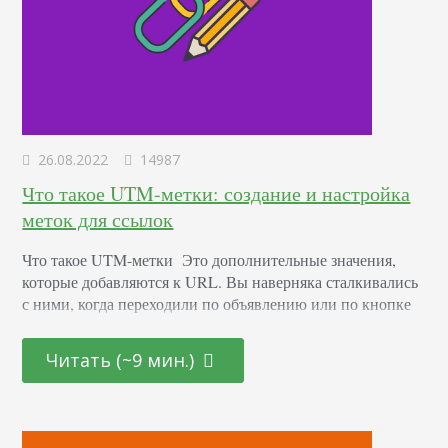
26.08.2022
14987
Что такое UTM-метки: создание и настройка
меток для ссылок
Что такое UTM-метки Это дополнительные значения,
которые добавляются к URL. Вы наверняка сталкивались
с ними, когда переходили по объявлению или по кнопке
из электронного письма. Кроме непосредственно целевой
страницы, на которую вы попали, в таком URL-адресе
Читать (~9 мин.)
содержатся специальные обозначения. Они помогают
системам аналитики на сайте понять подробности этого
перехода. В первую очередь, откуда пришли
пользователи: из рекламного объявления, публикации у…