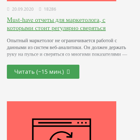
20.09.2020
18286
Must-have отчеты для маркетолога, с
которыми стоит регулярно сверяться
Опытный маркетолог не ограничивается работой с
данными из систем веб-аналитики. Он должен держать
руку на пульсе и сверяться со многими показателями —
помимо базовой информации о кликах, показах и CTR.
Константин Рачин, маркетолог Ringostat, рассказывает
Читать (~15 мин.)
нам, какие отчеты желательно использовать специалисту
и как часто их нужно анализировать. Почему важно
«обложиться» отчетами? Отчеты можно сравнить со
«зрением» маркетолога и возможностью посмотреть…