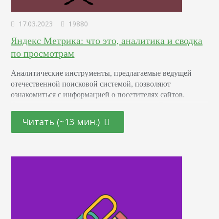
17.03.2023
19880
Яндекс Метрика: что это, аналитика и сводка
по просмотрам
Аналитические инструменты, предлагаемые ведущей
отечественной поисковой системой, позволяют
ознакомиться с информацией о посетителях сайтов.
Система собирает и структурирует данные. Благодаря ей,
можно понять, откуда приходит основной трафик, какие
Читать (~13 мин.)
страницы просматривают дольше других, как
распределяется аудитория по критериям пола, возраста и
географической дислокации и т. д. В инструкции по
настройке сервиса подробно раскрывается алгоритм
установки веб счетчика, отвечающего за формирование
обобщающей…