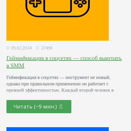
05.02.2024
27456
Геймификация в соцсетях — способ выиграть
в SMM
Геймификация в соцсетях — инструмент не новый,
однако при правильном применении он работает с
прежней эффективностью. Каждый второй человек в
душе азартен — любит игры, соревнования и различные
лотереи. Именно на эти чувства опираются маркетологи.
Читать (~9 мин.)
Тонкое обращение к глубинным эмоциям пользователей
— проверенный способ продвижения товаров или услуг.
Общее представление Заставить людей делать то, о чем
они даже не думали,…