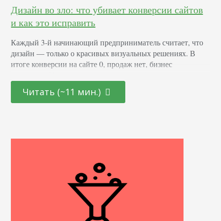
Дизайн во зло: что убивает конверсии сайтов
и как это исправить
Каждый 3-й начинающий предприниматель считает, что
дизайн — только о красивых визуальных решениях. В
итоге конверсии на сайте 0, продаж нет, бизнес
прогорает. И только опытные веб-дизайнеры понимают,
что разработка прототипа, структуры интернет-магазина,
Читать (~11 мин.)
лендинга — применение знаний в маркетинге,
копирайтинге (частично), юзабилити, дизайне,
психологии. Цветовая гамма выбирается не из
рассуждений “это просто красиво”, картинки
подбираются не для того, чтобы сделать…