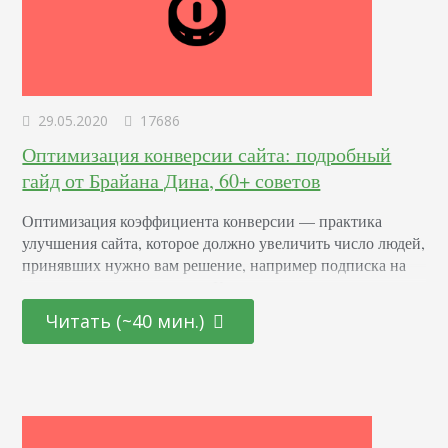
29.05.2020
17686
Оптимизация конверсии сайта: подробный
гайд от Брайана Дина, 60+ советов
Оптимизация коэффициента конверсии — практика
улучшения сайта, которое должно увеличить число людей,
принявших нужно вам решение, например подписка на
рассылку или заказ услуги. Конверсия — конкретное
действие, которое вам нужно от пользователя. От него
Читать (~40 мин.)
зависит ваша выгода. Что такое показатель конверсии Это
процент людей, которые посещают страницу и
выполняют желаемое действие. Как посчитать: разделите
общее число посетителей на количество тех,…