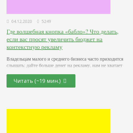
04.12.2020
5249
Где волшебная кнопка «бабло»? Что делать,
если вас просят увеличить бюджет на
контекстную рекламу
Владельцам малого и среднего бизнеса часто приходится
слышать: дайте больше денег на рекламу, нам не хватает
бюджета; ставки в Google Ads растут; с вашими
бюджетами можно вообще рекламу в Google Ads даже не
Читать (~19 мин.)
пробовать. Даже в хорошие времена выделение
дополнительного бюджета на рекламу в Google Ads –
серьезное решение для бизнеса, а в кризис – тем более.
Мы покажем несколько…