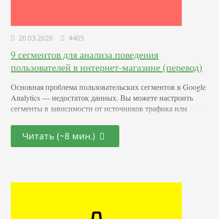
20.03.2020
4405
9 сегментов для анализа поведения
пользователей в интернет-магазине (перевод)
Основная проблема пользовательских сегментов в Google
Analytics — недостаток данных. Вы можете настроить
сегменты в зависимости от источников трафика или
устройств, но упустите более ценные данные, например:
зависимость кликов от разных сегментов; одинаково ли
Читать (~8 мин.)
ведут себя клиенты с брошенной корзиной; как ведут себя
старые и новые пользователи. Из этой статьи вы узнаете о
применении 9 нестандартных сегментов, которые
помогут вам…