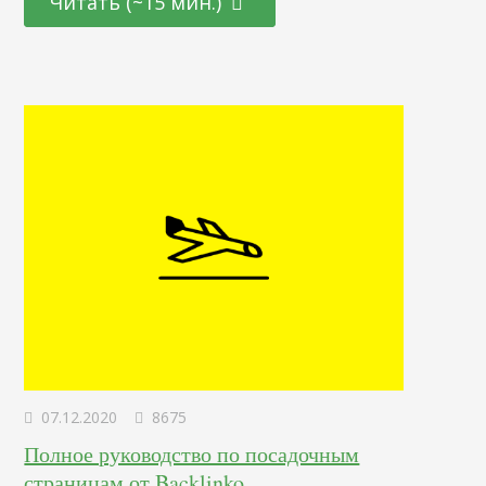
Читать (~15 мин.)
электронную почту, диджитал-рекламу, соцсети и
воронки продаж; Собирать подробную статистику лидов;
Упростить анализ маркетинговых данных; Сократить
ручную работу; Это поможет оптимизировать бизнес-
процессы и улучшить маркетинговую стратегию, за счет
чего можно увеличить конверсию.…
07.12.2020
8675
Полное руководство по посадочным
страницам от Backlinko