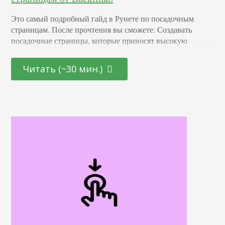
Это самый подробный гайд в Рунете по посадочным
страницам. После прочтения вы сможете: Создавать
посадочные страницы, которые приносят высокую
конверсию. Увидеть примеры лучших в мире посадочных
страниц. Иметь доступ к проверенным шаблонам
Читать (~30 мин.)
посадочных страниц. Что такое посадочные страницы В
этой главе вы узнаете об основах функционирования
посадочных страниц. Что они из себя представляют.
Почему они важны. И как посадочная страница…