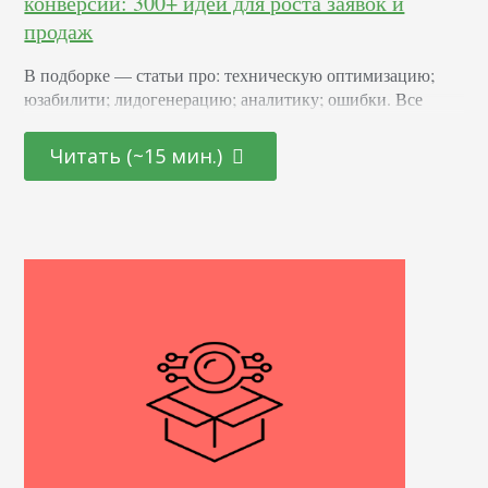
конверсии: 300+ идей для роста заявок и
продаж
В подборке — статьи про: техническую оптимизацию;
юзабилити; лидогенерацию; аналитику; ошибки. Все
материалы помогут вам получить нужные идеи, которые
сможете применить для своего сайта. Дата некоторых
Читать (~15 мин.)
статей может показаться устаревшей, но информация в
них актуальна. Мы проверили. Оптимизация конверсии
сайта: подробный гайд от Брайана Дина, 60+ советов На
пальцах о том, с чего начать и куда смотреть. Вдвое выше
конверсия,…