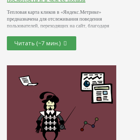
Тепловая карта кликов в «Яндекс.Метрике»
предназначена для отслеживания поведения
пользователей, переходящих на сайт, благодаря
органической выдаче или по рекламным ссылкам. С ее
помощью маркетологи, дизайнеры и веб-программисты
Читать (~7 мин.)
могут понять, какие элементы на странице платформы
притягивают людей. Благодаря простому, но
эффективному инструменту специалисты выявляют
точки просадок и убирают объекты, отвлекающие
потенциальных клиентов от целевых действий. На
момент развития интернет-технологий и цифрового…