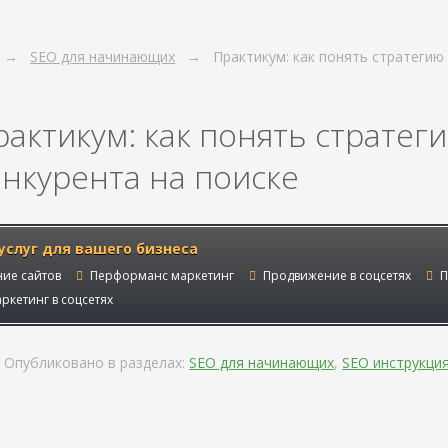
SEO для начинающих
Практикум: как понять стратеги
рактикум: как понять страте
онкурента на поиске
услуг для вашего бизнеса
ие сайтов
Перформанс маркетинг
Продвижение в соцсетях
П
ркетинг в соцсетях
Опубликовано в разделах:
SEO для начинающих
,
SEO инструкци