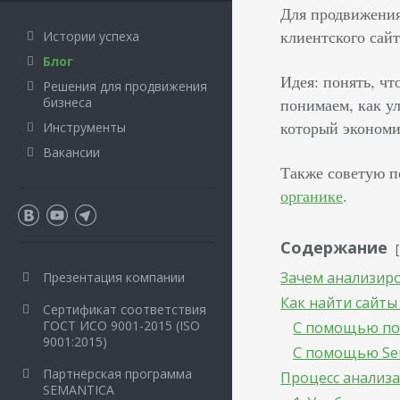
Для продвижения
клиентского сайт
Истории успеха
Блог
Идея: понять, чт
Решения для продвижения
бизнеса
понимаем, как ул
который экономит
Инструменты
Вакансии
Также советую п
органике
.
Содержание
Зачем анализир
Презентация компании
Как найти сайты
Сертификат соответствия
ГОСТ ИСО 9001-2015 (ISO
С помощью по
9001:2015)
С помощью Ser
Партнёрская программа
Процесс анализа
SEMANTICA