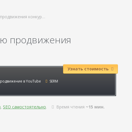
ю продвижения конкур…
гию продвижения
Узнать стоимость
родвижение в YouTube
SERM
я
,
SEO самостоятельно
.
Время чтения
~15 мин.