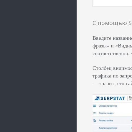
С помощью S
Введите названи
фразы» и «Видим
соответственно,
Столбец видимос
трафика по запро
— значит, его са