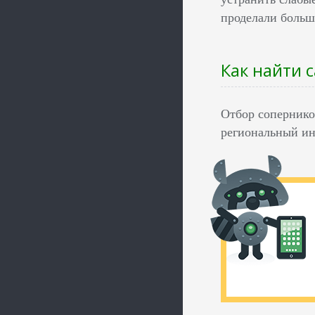
проделали больш
Как найти 
Отбор сопернико
региональный ин