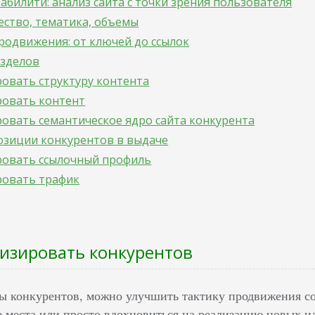
забилити: анализ сайта с точки зрения пользователя
чество, тематика, объемы
продвижения: от ключей до ссылок
азделов
овать структуру контента
ровать контент
овать семантическое ядро сайта конкурента
озиции конкурентов в выдаче
ровать ссылочный профиль
ровать трафик
изировать конкурентов
ы конкурентов, можно улучшить тактику продвижения со
е места или просто вдохновиться на реализацию новых 