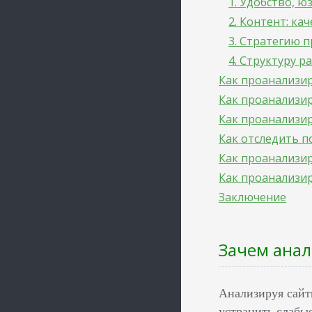
1. Удобство, ю
2. Контент: ка
3. Стратегию 
4. Структуру р
Как проанализир
Как проанализи
Как проанализир
Как отследить п
Как проанализи
Как проанализи
Заключение
Зачем анал
Анализируя сайт
устранить слабы