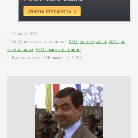
Узнать стоимость
13 мая 2019
Опубликовано в разделах:
SEO для лендинга
,
SEO для
начинающих
,
SEO самостоятельно
.
Время чтения
~16 мин.
5592