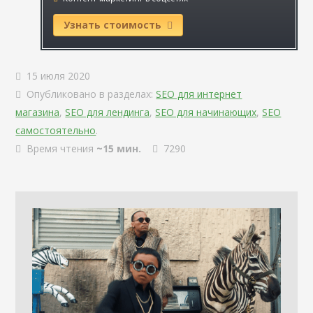
Узнать стоимость
15 июля 2020
Опубликовано в разделах:
SEO для интернет
магазина
,
SEO для лендинга
,
SEO для начинающих
,
SEO
самостоятельно
.
Время чтения
~15 мин.
7290