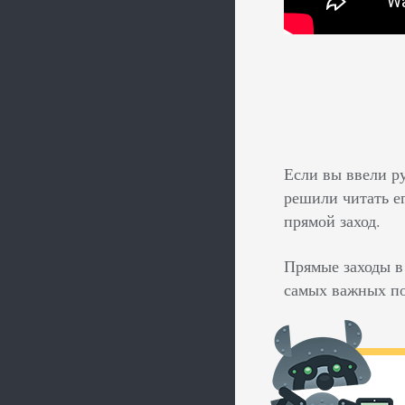
Если вы ввели ру
решили читать е
прямой заход.
Прямые заходы в
самых важных по