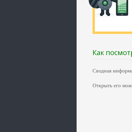
Как посмот
Сводная информа
Открыть его мож