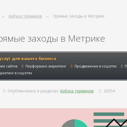
Азбука терминов
Прямые заходы в Метрике
рямые заходы в Метрике
услуг для вашего бизнеса
ие сайтов
Перформанс маркетинг
Продвижение в соцсетях
П
ркетинг в соцсетях
Опубликовано в разделах:
Азбука терминов
.
26954