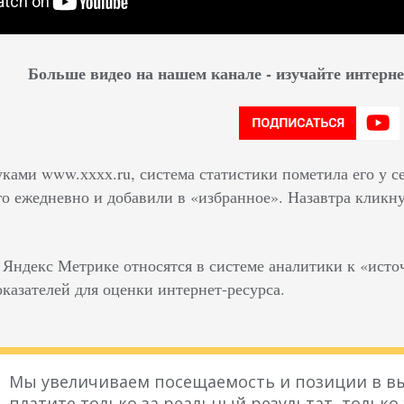
Больше видео на нашем канале - изучайте интер
ками www.хххх.ru, система статистики пометила его у с
го ежедневно и добавили в «избранное». Назавтра кликну
 Яндекс Метрике относятся в системе аналитики к «исто
казателей для оценки интернет-ресурса.
Мы увеличиваем посещаемость и позиции в вы
платите только за реальный результат, только