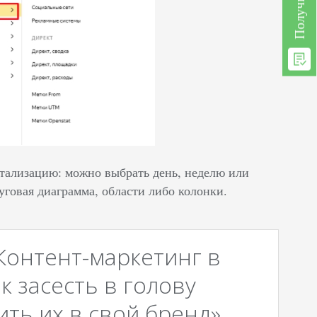
Детализацию: можно выбрать день, неделю или
руговая диаграмма, области либо колонки.
Контент-маркетинг в
к засесть в голову
ть их в свой бренд».