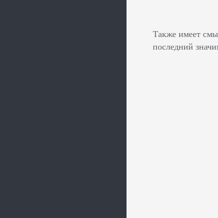
Также имеет смы
последний значи