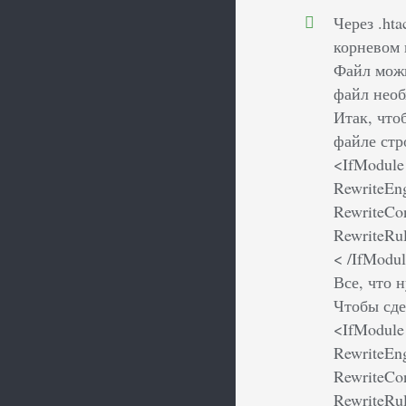
Через .ht
корневом 
Файл можн
файл необ
Итак, что
файле стр
<IfModule
RewriteEn
RewriteC
RewriteRu
< /IfModul
Все, что 
Чтобы сде
<IfModule
RewriteEn
RewriteC
RewriteRul