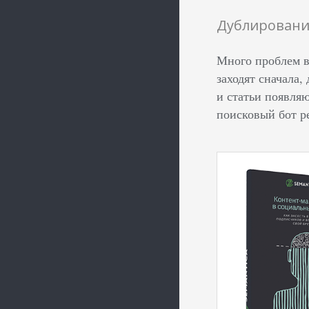
Дублировани
Много проблем в
заходят сначала,
и статьи появляю
поисковый бот ре