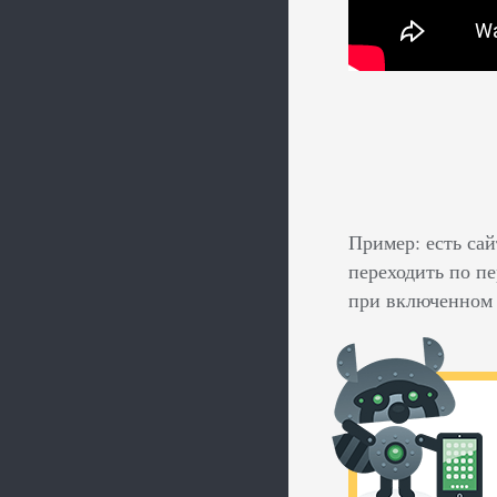
Пример: есть сай
переходить по пе
при включенном п