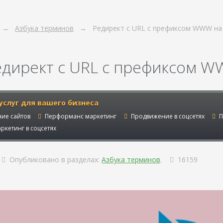
Азбука терминов
Редирект с URL с префиксом WWW н
едирект с URL с префиксом 
услуг для вашего бизнеса
ие сайтов
Перформанс маркетинг
Продвижение в соцсетях
П
ркетинг в соцсетях
Опубликовано в разделах:
Азбука терминов
.
16159