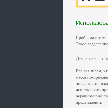
Использова
Проблема в том, 
Такое разделение
Деление ссы
Все мы знаем, чт
масса по-прежне
писалось, поиско
использовать пр
неравномерно по
продвижении.