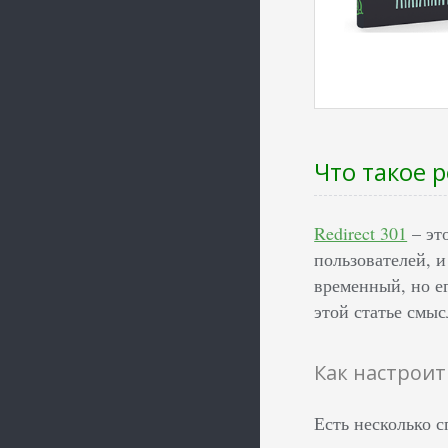
Что такое 
Redirect 301
– эт
пользователей, 
временный, но ег
этой статье смыс
Как настроит
Есть несколько 