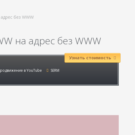
а адрес без WWW
WWW на адрес без WWW
Узнать стоимость
родвижение в YouTube
SERM