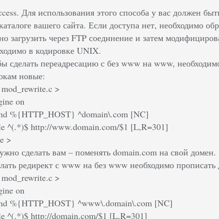
access. Для использования этого способа у вас должен быт
каталоге вашего сайта. Если доступа нет, необходимо об
о загрузить через FTP соединение и затем модифициров
ходимо в кодировке UNIX.
бы сделать переадресацию с без www на www, необходимо
окам новые:
 mod_rewrite.c >
gine on
ond %{HTTP_HOST} ^domain\.com [NC]
le ^(.*)$ http://www.domain.com/$1 [L,R=301]
e >
нужно сделать вам – поменять domain.com на свой домен.
лать редирект с www на без www необходимо прописать 
 mod_rewrite.c >
gine on
ond %{HTTP_HOST} ^www\.domain\.com [NC]
e ^(.*)$ http://domain.com/$1 [L,R=301]