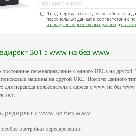
Введите e-mail
Я подтверждаю свою дееспособность и да
персональных данных в соответствии с
по
и передаче персональных данных
и
пользо
редирект 301 с www на без www
о постоянное перенаправление с одного URLа на другой.
и поисковые машины на другой URL. Помимо данного ти
о для перевода пользователя с адреса с www на без www 
ла нет.
ь редирект с www на без www
способов настройки переадресации: