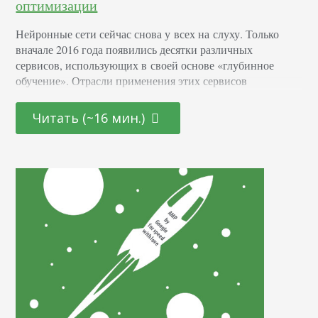
оптимизации
Нейронные сети сейчас снова у всех на слуху. Только
вначале 2016 года появились десятки различных
сервисов, использующих в своей основе «глубинное
обучение». Отрасли применения этих сервисов
совершенно разные, результаты впечатляющие, будущее
из фантастики 60-х уже стучится к нам в дверь. Особенно
Читать (~16 мин.)
ярким событием стала мартовская игра,
спроектированного компанией DeepMind (подразделение
Alphabet (Google)) алгоритма для популярной восточной
игры ГО под названием AlphaGo. Вначале, осенью 2015
года, он с разгромным счетом…