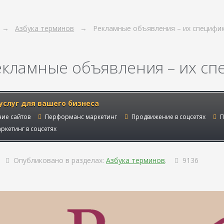
Азбука терминов
Рекламные объявления – их специфи
екламные объявления – их сп
услуг для вашего бизнеса
ие сайтов
Перформанс маркетинг
Продвижение в соцсетях
П
ркетинг в соцсетях
Опубликовано в разделах:
Азбука терминов
.
9136