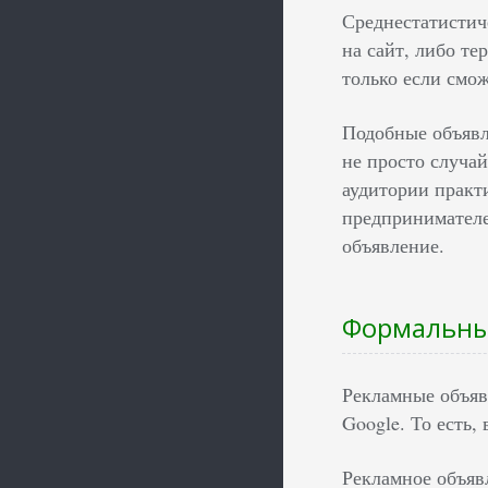
Среднестатистич
на сайт, либо те
только если смож
Подобные объявл
не просто случай
аудитории практ
предпринимателе
объявление.
Формальны
Рекламные объяв
Google. То есть,
Рекламное объявл