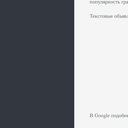
популярность гр
Текстовые объяв
В Google подобн