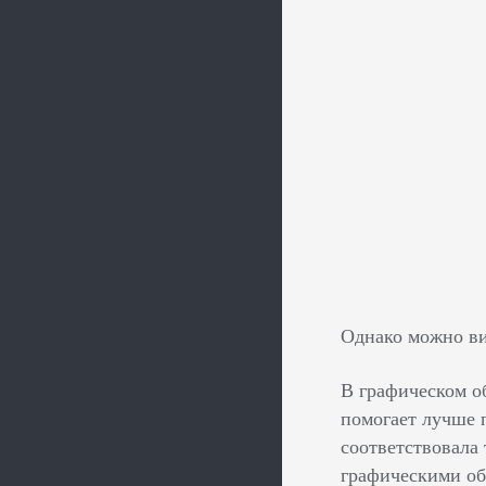
Однако можно ви
В графическом о
помогает лучше 
соответствовала 
графическими об