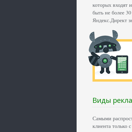
которых входят 
быть не более 30
Яндекс.Директ з
Виды рекл
Самыми распрост
клиента только 