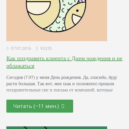
07.07.2016
92335
Как поздравить клиента с Днем рождения и не
облажаться
Сегодня (7.07) у меня День рождения. Да, спасибо, буду
расти большая. Так вот, мне (как и положено) пришли
поздравительные смс и письма от компаний, которые
знают обо мне чуть больше:) И все их поздравления
настолько скучные и шаблонные, что мне захотелось
Читать (~11 мин.)
написать статью о том, как поздравить клиента с Днем
рождения. Дабы помочь тем, у кого нет идей
и пристыдить тех, кто не хочет стараться. Важно
понимать, что День рождения клиента — отличный…