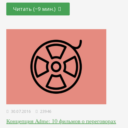
компании являются правильно построенные отношения
с клиентами. Сейчас в мире интернета, где всем доступна
Читать (~9 мин.)
почти любая информация, конкурентоспособными
остаются только те, кто ставят клиента в центре своей
деятельности. От того сколько благодарных покупателей
мы имеем зависит насколько будет успешен наш бизнес.
Как же выстроить долгосрочные отношения с
постоянными клиентами? Каждый из нас в сознательном
возрасте начинает…
30.07.2016
23946
Концепция Adme: 10 фильмов о переговорах