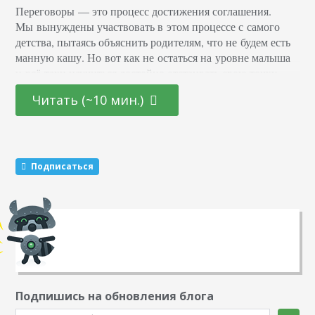
Переговоры — это процесс достижения соглашения.
Мы вынуждены участвовать в этом процессе с самого
детства, пытаясь объяснить родителям, что не будем есть
манную кашу. Но вот как не остаться на уровне малыша
и всё-таки научиться достойно отстаивать свою точку
зрения, общаясь с работодателем, представителями
Читать (~10 мин.)
учреждений и служб, клиентами? Конечно, самым
разумным решением будет детальное изучение
психологических теорий и стратегий. Но почему бы
не провести время с пользой и не поучиться у лучших
переговорщиков, пусть и в мире кино? С удовольствием
Подписаться
хочу представить…
Подпишись на обновления блога