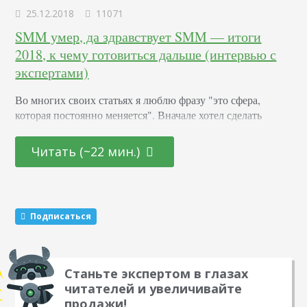
25.12.2018
11071
SMM умер, да здравствует SMM — итоги
2018, к чему готовиться дальше (интервью с
экспертами)
Во многих своих статьях я люблю фразу "это сфера,
которая постоянно меняется". Вначале хотел сделать
обзорную статью, разобраться во всех нововведениях,
ужесточениях, лишениях, утратах, приобритениях, и
Читать (~22 мин.)
проч. Но затем решил спросить у экспертов, что могут
выделить они. И вот, что же. 1. Какой проект был для Вас
самым интересным в 2018 году. Почему? В чем он
заключался? . 2. Как…
Подписаться
Станьте экспертом в глазах
читателей и увеличивайте
продажи!