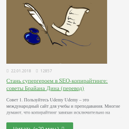
22.01.2018
12857
Стань супергероем в SEO-копирайтинге:
советы Брайана Дина (перевод)
Совет 1. Пользуйтесь Udemy Udemy – это
международный сайт для учебы и преподавания. Многие
думают, что копирайтинг завязан исключительно на
построении фраз и предложений. Но, опираясь на личный
опыт, скажу, что СТРУКТУРА контента не менее важна,
Читать (~20 мин.)