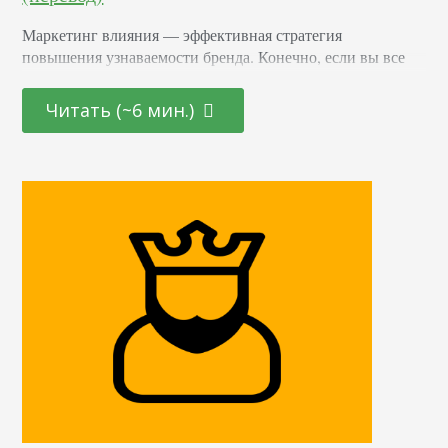
Маркетинг влияния — эффективная стратегия
повышения узнаваемости бренда. Конечно, если вы все
делаете правильно. Но что работает, а что нет? Как вести
маркетинговые кампании? Как выбирать нужных
Читать (~6 мин.)
влиятельных личностей? Я поделюсь своим опытом в
этой статье. Смотрим сквозь цифры Количество
подписчиков Что заставляет вас считать, что вот этот
человек — эксперт? Наверное, количество его
подписчиков. Это естественно. Если вы видите,…