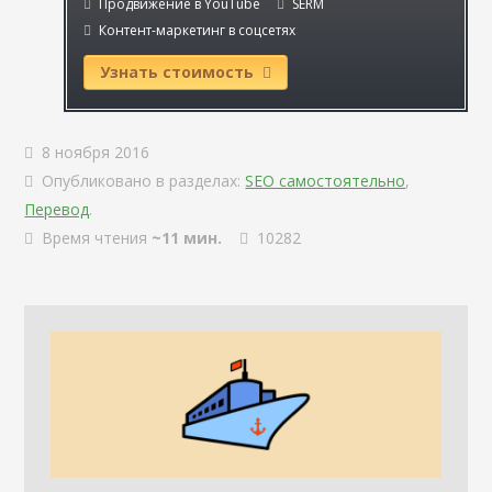
Продвижение в YouTube
SERM
Контент-маркетинг в соцсетях
Узнать стоимость
8 ноября 2016
Опубликовано в разделах:
SEO самостоятельно
,
Перевод
.
Время чтения
~11 мин.
10282