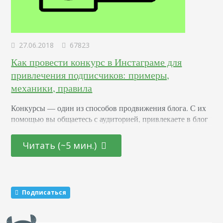
27.06.2018
67823
Как провести конкурс в Инстаграме для
привлечения подписчиков: примеры,
механики, правила
Конкурсы –– один из способов продвижения блога. С их
помощью вы общаетесь с аудиторией, привлекаете в блог
новых подписчиков и активизируете старых. Суть в том,
что вы обещаете участникам подарок за то, что они тем
Читать (~5 мин.)
или иным образом расскажут о вас другим пользователям.
Этот метод раскрутки считается эффективным. Какие
виды розыгрышей можно провести Существуют три
механики, которые маркетологи советуют чередовать…
Подписаться