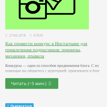
27.06.2018
67829
Как провести конкурс в Инстаграме для
привлечения подписчиков: примеры,
механики, правила
Конкурсы –– один из способов продвижения блога. С их
помощью вы общаетесь с аудиторией, привлекаете в блог
новых подписчиков и активизируете старых. Суть в том,
что вы обещаете участникам подарок за то, что они тем
Читать (~5 мин.)
или иным образом расскажут о вас другим пользователям.
Этот метод раскрутки считается эффективным. Какие
виды розыгрышей можно провести Существуют три
механики, которые маркетологи советуют чередовать…
Подписаться