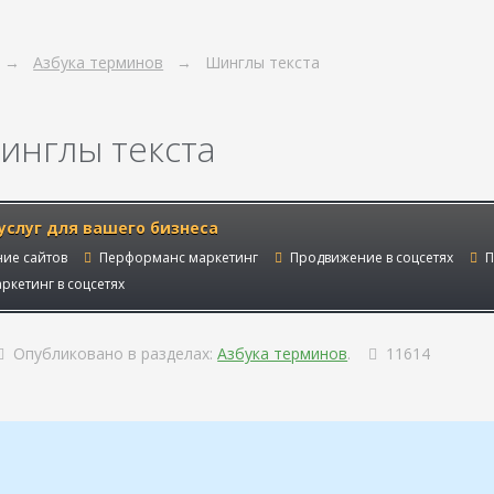
Азбука терминов
Шинглы текста
инглы текста
услуг для вашего бизнеса
ие сайтов
Перформанс маркетинг
Продвижение в соцсетях
П
ркетинг в соцсетях
Опубликовано в разделах:
Азбука терминов
.
11614