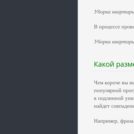
Уборка квартиры
В процессе пров
Уборка квартиры
Какой разм
Чем короче вы вы
популярной прогр
в подлинной уник
найдет совпаден
Например, фраза 