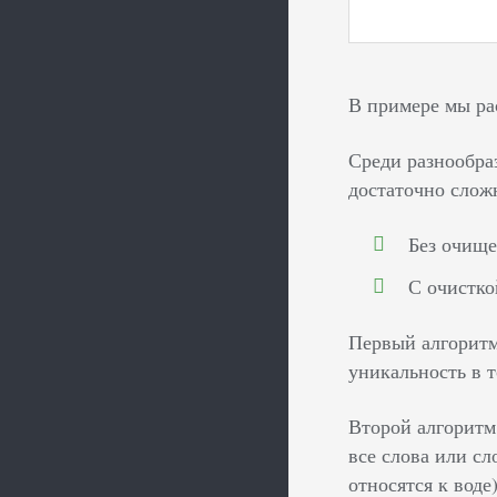
В примере мы ра
Среди разнообра
достаточно слож
Без очище
С очистко
Первый алгоритм
уникальность в т
Второй алгоритм
все слова или с
относятся к воде