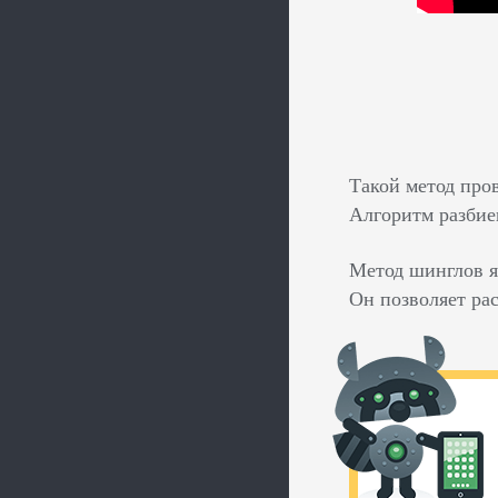
Такой метод про
Алгоритм разбие
Метод шинглов я
Он позволяет ра