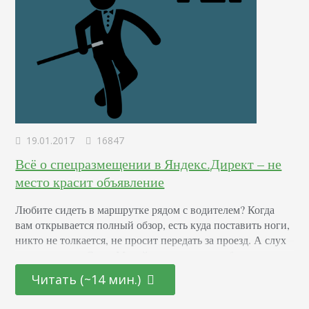
19.01.2017
16847
Всё о спецразмещении в Яндекс.Директ – не
место красит объявление
Любите сидеть в маршрутке рядом с водителем? Когда
вам открывается полный обзор, есть куда поставить ноги,
никто не толкается, не просит передать за проезд. А слух
ласкают трели Стаса Михайлова, и не где-нибудь вдалеке,
а прямо здесь, рядом. Предпочитаете в кино занимать
Читать (~14 мин.)
самые лучшие места – ближе к концу, но не в самом
дальнем углу? По центру, где спереди – никого,…