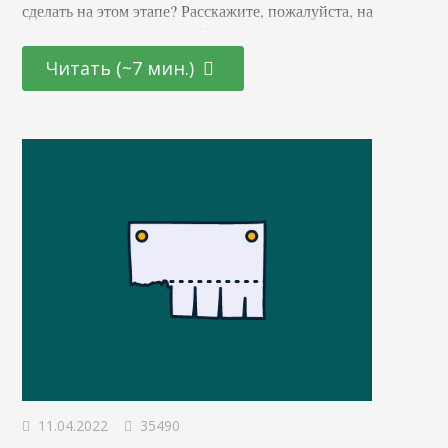
сделать на этом этапе? Расскажите, пожалуйста, на
примере запуска Serpstat. Нельзя сказать, что Serpstat был
импульсом, как бывает в других стартапах. Продукт был
Читать (~7 мин.)
разработан для внутреннего использования Netpeak под
названием Prodvigator в январе 2013 года, потому что в
нем нуждались прежде всего специалисты компании. В
феврале…
11.04.2022
35490