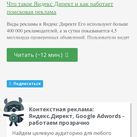
Что такое Яндекс Директ и как работает
поисковая реклама
Виды рекламы в Яндекс Директе Его используют больше
400 000 рекламодателей, а за сутки показывается 4,5
миллиарда проверенных объявлений. Пользователи видят
их на компьютерах, смартфонах, планшетах и любых
других устройствах, где есть интернет. Видов несколько,
Читать (~12 мин.)
но все они выполняют одну функцию – рассказывают о
товаре или услуге пользователям, которые потенциально
заинтересованы в них. Рекламные сообщения отличаются
по форме, а также…
Подписаться
Контекстная реклама:
Яндекс.Директ, Google Adwords -
работаем прозрачно
Найдем целевую аудиторию для любого