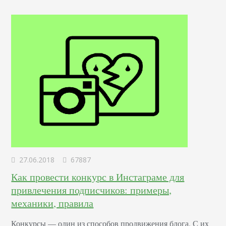
отвечающий за создание и дизайн пользовательских
интерфейсов для сайтов и приложений. Он…
27.06.2018
67887
Как провести конкурс в Инстаграме для
привлечения подписчиков: примеры,
механики, правила
Конкурсы –– один из способов продвижения блога. С их