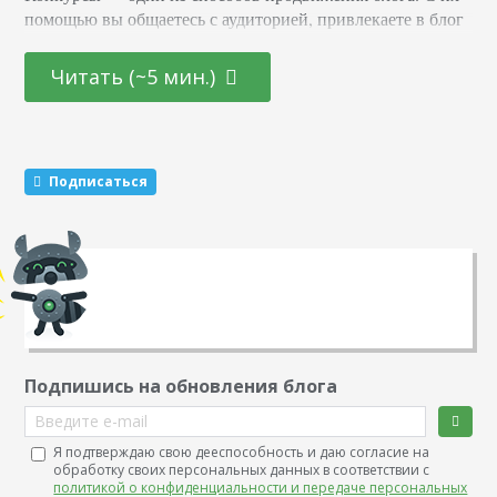
помощью вы общаетесь с аудиторией, привлекаете в блог
новых подписчиков и активизируете старых. Суть в том,
что вы обещаете участникам подарок за то, что они тем
Читать (~5 мин.)
или иным образом расскажут о вас другим пользователям.
Этот метод раскрутки считается эффективным. Какие
виды розыгрышей можно провести Существуют три
механики, которые маркетологи советуют чередовать…
Подписаться
Подпишись на обновления блога
Введите e-mail
Я подтверждаю свою дееспособность и даю согласие на
обработку своих персональных данных в соответствии с
политикой о конфиденциальности и передаче персональных