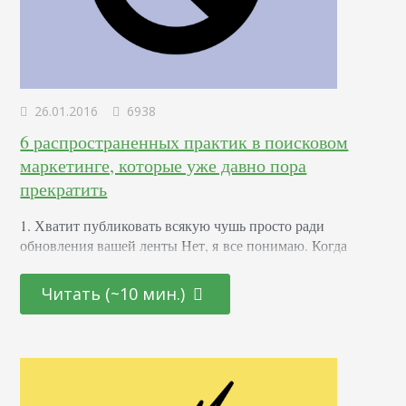
26.01.2016
6938
6 распространенных практик в поисковом
маркетинге, которые уже давно пора
прекратить
1. Хватит публиковать всякую чушь просто ради
обновления вашей ленты Нет, я все понимаю. Когда
вы смотрите на вашу новостную ленту / на главную
страницу блога и видите, что в течение нескольких
Читать (~10 мин.)
недель или даже месяцев *глубокий вздох разочарования*
не написали ни одного шедевра, вы начинаете
чувствовать всю вселенскую грусть по поводу того,
насколько вы бесполезны. И уже слышно как Мэтт Каттс
шепчет вам на ушко: «Эй, приятель, если ты ничего
не напишешь в ближайшее время,…