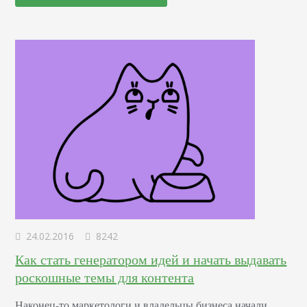
ключевому слову. Но вот по неведомой мне причине
многие забывают про конкуренцию и принцип стадного
эффекта: если там дешево, то и я туда пойду. Но ведь
ценообразование…
24.02.2016
8242
Как стать генератором идей и начать выдавать
роскошные темы для контента
Наконец-то маркетологи и владельцы бизнеса начали