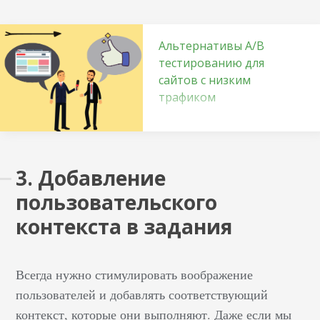
Альтернативы A/B
тестированию для
сайтов с низким
трафиком
Начнем с того, что
альтернативные
способы оптимизации
3. Добавление
по эффективности
пользовательского
уступают AB-
тестированию и не
контекста в задания
будут настолько
статистически
достоверными. Но если
Всегда нужно стимулировать воображение
у сайта низкий трафик,
пользователей и добавлять соответствующий
то они помогут
контекст, которые они выполняют. Даже если мы