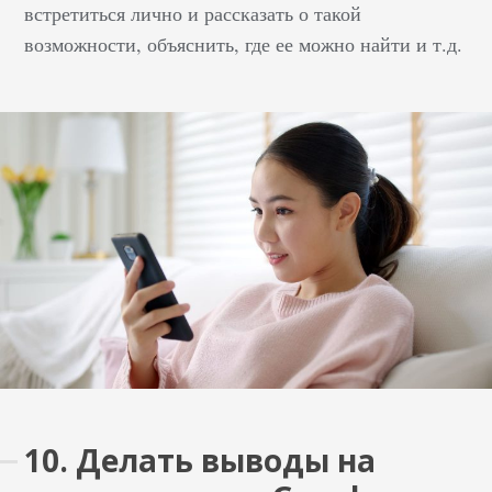
получить максимум от
встретиться лично и рассказать о такой
оптимизации
возможности, объяснить, где ее можно найти и т.д.
рекламной кампании.
Два подхода к
тестированию 1.
Уникальный подход
Создают разные по
типам объявления и
смотрят, что вызывает
больший отклик у
аудитории. В одном
тексте указывают цену,
…
10. Делать выводы на