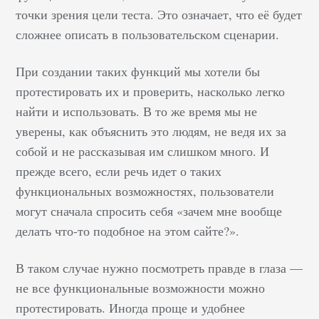
увеличить
точки зрения цели теста. Это означает, что её будет
релевантность и
сложнее описать в пользовательском сценарии.
кликабельность
объявлений; достичь
При создании таких функций мы хотели бы
значительных
протестировать их и проверить, насколько легко
показателей
найти и использовать. В то же время мы не
конверсии; снизить
уверены, как объяснить это людям, не ведя их за
стоимость конверсии;
собой и не рассказывая им слишком много. И
добиться высокого
прежде всего, если речь идет о таких
процента возврата
функциональных возможностях, пользователи
инвестиций в рекламу.
Разберемся, как
могут сначала спросить себя «зачем мне вообще
проводить
делать что-то подобное на этом сайте?».
тестирование,
оценивать и
В таком случае нужно посмотреть правде в глаза —
использовать
не все функциональные возможности можно
результаты, чтобы
протестировать. Иногда проще и удобнее