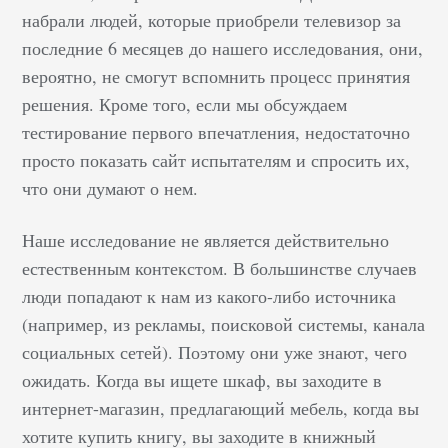
избежать интуитивных
набрали людей, которые приобрели телевизор за
модификаций. Как
последние 6 месяцев до нашего исследования, они,
сказал вице-президент
вероятно, не смогут вспомнить процесс принятия
по маркетингу и
решения. Кроме того, если мы обсуждаем
продажам SAVO Курт
тестирование первого впечатления, недостаточно
Андерсен: «Пришел
просто показать сайт испытателям и спросить их,
конец интуитивным
что они думают о нем.
решениям в
маркетинге. Все, что
Наше исследование не является действительно
делают маркетологи в
естественным контекстом. В большинстве случаев
цифровом мире,
люди попадают к нам из какого-либо источника
теперь можно
отслеживать начиная с
(например, из рекламы, поисковой системы, канала
первого клика и
социальных сетей). Поэтому они уже знают, чего
заканчивая продажей.
ожидать. Когда вы ищете шкаф, вы заходите в
Маркетологи, которые
интернет-магазин, предлагающий мебель, когда вы
не понимают и не
хотите купить книгу, вы заходите в книжный