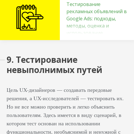
Тестирование
рекламных объявлений в
Google Ads: подходы,
методы, оценка и
использование
результатов
Тестирование —
9. Тестирование
незаменимый этап
оптимизации
невыполнимых путей
рекламной кампании.
Только тест может
Цель UX-дизайнеров — создавать передовые
показать, насколько
эффективно
решения, а UX-исследователей — тестировать их.
объявление. Уделяя
Но не все можно проверить и легко объяснить
тестированию
пользователям. Здесь имеется в виду сценарий, в
несколько минут в
котором тест основан на использовании
неделю, можно:
функциональности, необъяснимой и ненужной с