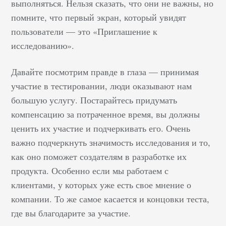
выполняться. Нельзя сказать, что они не важны, но
есть особый
помните, что первый экран, который увидят
инструмент для A/B-
пользователи — это «Приглашение к
тестирования в SEO.
исследованию».
Последние три года мы
использовали его для
Давайте посмотрим правде в глаза — принимая
тестирования гипотез
участие в тестировании, люди оказывают нам
поисковой
большую услугу. Постарайтесь придумать
оптимизации. За это
время мы поняли, как
компенсацию за потраченное время, вы должны
лучше всего такие
ценить их участие и подчеркивать его. Очень
тестирования
важно подчеркнуть значимость исследования и то,
проводить. В этом
как оно поможет создателям в разработке их
посте я расскажу о том,
продукта. Особенно если мы работаем с
как проводить такие
клиентами, у которых уже есть свое мнение о
тесты, и приведу…
компании. То же самое касается и концовки теста,
где вы благодарите за участие.