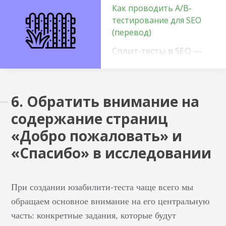
Как проводить A/B-
тестирование для SEO
(перевод)
Сплит-тесты в SEO —
относительно новый
подход. Мы знакомы с
тестированием при
6. Обратить внимание на
оптимизации
содержание страниц
конверсии.
Использование этого
«Добро пожаловать» и
подхода в SEO —
«Спасибо» в исследовании
логичный следующий
шаг, если вам нужна
уверенность, что
При создании юзабилити-теста чаще всего мы
усилия приведут
обращаем основное внимание на его центральную
необходимый трафик
часть: конкретные задания, которые будут
на сайт. В Distilled у нас