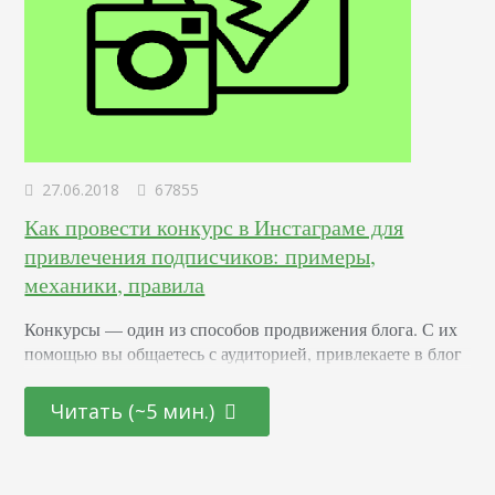
27.06.2018
67855
Как провести конкурс в Инстаграме для
привлечения подписчиков: примеры,
механики, правила
Конкурсы –– один из способов продвижения блога. С их
помощью вы общаетесь с аудиторией, привлекаете в блог
новых подписчиков и активизируете старых. Суть в том,
что вы обещаете участникам подарок за то, что они тем
Читать (~5 мин.)
или иным образом расскажут о вас другим пользователям.
Этот метод раскрутки считается эффективным. Какие
виды розыгрышей можно провести Существуют три