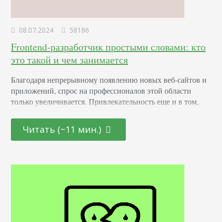
08.07.2024
58186
Frontend-разработчик простыми словами: кто
это такой и чем занимается
Благодаря непрерывному появлению новых веб-сайтов и
приложений, спрос на профессионалов этой области
только увеличивается. Привлекательность еще и в том,
что она открыта как для начинающих молодых
специалистов, так и для тех, кто находится на стадии
Читать (~11 мин.)
переосмысления карьерного пути и готов начать все с
чистого листа. Определение Это профессионал,
отвечающий за создание и дизайн пользовательских
интерфейсов для сайтов и приложений. Он…