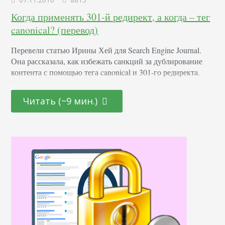
Когда применять 301-й редирект, а когда – тег
canonical? (перевод)
Перевели статью Ирины Хей для Search Engine Journal.
Она рассказала, как избежать санкций за дублирование
контента с помощью тега canonical и 301-го редиректа.
Все с примерами и конкретными сценариями
применения. Дублированный контент – это проблема
Читать (~9 мин.)
каждого вебмастера, с ней рано или поздно сталкиваются
все. Само по себе дублирование контента не кажется чем-
то преступным ни для Google, ни для других
поисковиков. Однако,…