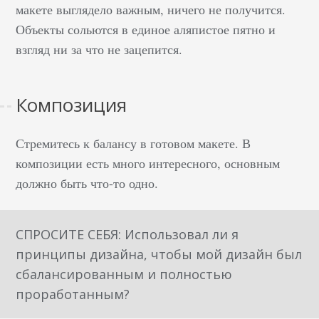
только опытные веб-
макете выглядело важным, ничего не получится.
дизайнеры понимают,
Объекты сольются в единое аляпистое пятно и
что разработка
взгляд ни за что не зацепится.
прототипа, структуры
интернет-магазина,
лендинга —
Композиция
применение знаний в
маркетинге,
Стремитесь к балансу в готовом макете. В
копирайтинге
композиции есть много интересного, основным
(частично), юзабилити,
должно быть что-то одно.
дизайне, психологии.
Цветовая гамма
выбирается не из
СПРОСИТЕ СЕБЯ: Использовал ли я
рассуждений “это
принципы дизайна, чтобы мой дизайн был
просто красиво”,
сбалансированным и полностью
картинки подбираются
проработанным?
не для того, чтобы
сделать сайт