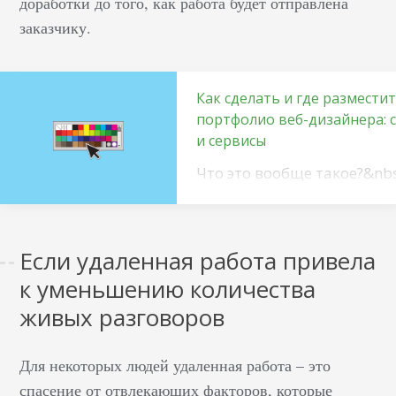
доработки до того, как работа будет отправлена
заказчику.
Как сделать и где размести
портфолио веб-дизайнера: 
и сервисы
Что это вообще такое?&nb
Это каталог ваших дизайн
который демонстрирует
навыки и умения. Людям
Если удаленная работа привела
творческих профессий не
к уменьшению количества
обойтись без него – это
необходимый инструмент
живых разговоров
соискателей и важный
критерий для найма со
Для некоторых людей удаленная работа – это
стороны работодателей.
спасение от отвлекающих факторов, которые