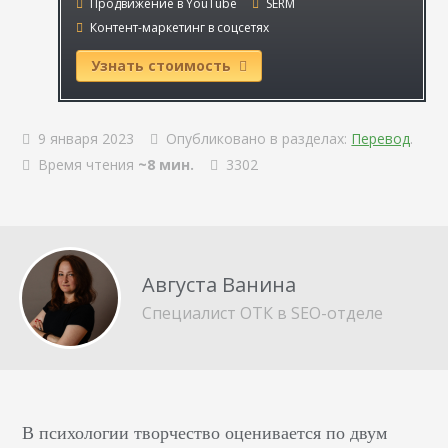
Продвижение в YouTube
SERM
Контент-маркетинг в соцсетях
Узнать стоимость
9 января 2023
Опубликовано в разделах:
Перевод
.
Время чтения
~8 мин.
3302
Августа Ванина
Специалист ОТК в SEO-отделе
В психологии творчество оценивается по двум