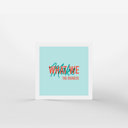
привлекательнее, а для
решения конкретных
бизнес-задач. Самое
грустное — некоторых
гореспециалистов не
спасают даже шаблоны
для создания сайтов
из-за…