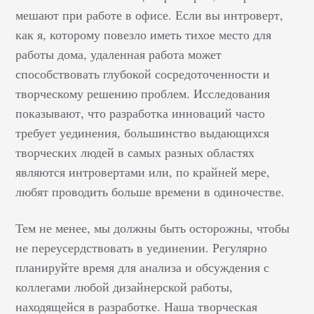
Список выполненных зад
мешают при работе в офисе. Если вы интроверт,
должен в полной мере
как я, которому повезло иметь тихое место для
демонстрировать талант,
работы дома, удаленная работа может
профессионализм и высту
способствовать глубокой сосредоточенности и
наглядным онлайн-
творческому решению проблем. Исследования
резюме.&nbsp;Потенциал
показывают, что разработка инноваций часто
заказчик должен увидеть,
требует уединения, большинство выдающихся
вы можете и в каких стил
работаете. Какая цель
творческих людей в самых разных областях
создания сайта портфоли
являются интровертами или, по крайней мере,
дизайнера Образцы лучш
любят проводить больше времени в одиночестве.
работ – самый подходящ
способ убедить клиента, ч
Тем не менее, мы должны быть осторожны, чтобы
вы справитесь с задачей.
не переусердствовать в уединении. Регулярно
планируйте время для анализа и обсуждения с
коллегами любой дизайнерской работы,
находящейся в разработке. Наша творческая