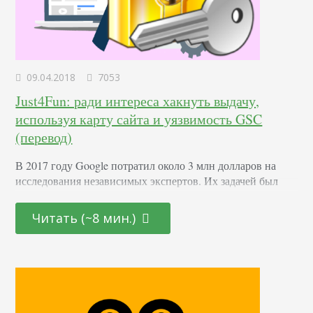
09.04.2018
7053
Just4Fun: ради интереса хакнуть выдачу,
используя карту сайта и уязвимость GSC
(перевод)
В 2017 году Google потратил около 3 млн долларов на
исследования независимых экспертов. Их задачей был
поиск уязвимостей во всех сервисах компании. Том
Энтони (Tom Anthony) — руководитель отдела
Читать (~8 мин.)
исследований в Distilled Network — нашел эксплойт,
который использовал один сайт. Этот ресурс
подозрительно быстро поднялся в выдаче, воровал трафик
с других. В итоге, портал быстро был проиндексирован
поисковой системой, несмотря…