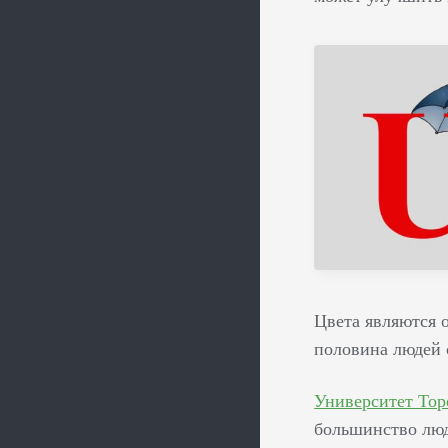
Цвета являются 
половина людей 
Университет Тор
большинство люд