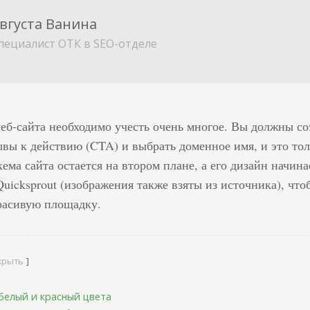
вгуста Ванина
пециалист ОТК в SEO-отделе
еб-сайта необходимо учесть очень многое. Вы должны соз
ывы к действию (CTA) и выбрать доменное имя, и это то
хема сайта остается на втором плане, а его дизайн начи
Quicksprout (изображения также взяты из источника), чт
расивую площадку.
крыть
 белый и красный цвета