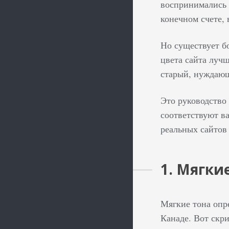
воспринимались 
конечном счете, 
Но существует бо
цвета сайта лучш
старый, нуждающ
Это руководство 
соответствуют в
реальных сайтов
1. Мягки
Мягкие тона опр
Канаде. Вот скри