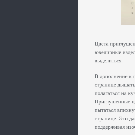
Цвета приглушен
ювелирные издел
выделиться.
В дополнение к п
странице дышать
полагаться на ку
Приглушенные цв
пытаться впихну
странице. Это д
поддерживая изо