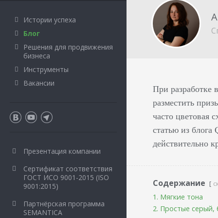
А
Истории успеха
С
Блог
Решения для продвижения
бизнеса
Инструменты
Вакансии
При разработке в
разместить приз
часто цветовая с
статью из блога 
действительно к
Презентация компании
Сертификат соответствия
ГОСТ ИСО 9001-2015 (ISO
Содержание
с
9001:2015)
1. Мягкие тона
Партнёрская программа
2. Простые серый,
SEMANTICA