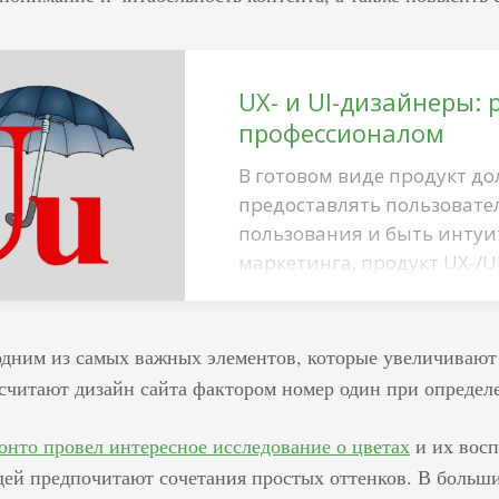
UX- и UI-дизайнеры: 
профессионалом
В готовом виде продукт до
предоставлять пользовате
пользования и быть интуи
маркетинга, продукт UX-/
потенциальных клиентов н
покупку товара или услуги
на то, что понятия схожи 
одним из самых важных элементов, которые увеличивают
специалисты из этих обла
считают дизайн сайта фактором номер один при определ
отличие между ними заключ
выполняет техническое за
онто провел интересное исследование о цветах
и их восп
частности, он отвечает за
ей предпочитают сочетания простых оттенков. В большин