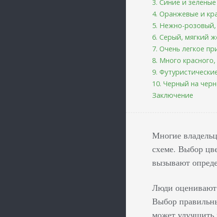
3. Синие и зелены
4. Оранжевые и кр
5. Нежно-розовый,
6. Серый, мягкий 
7. Очень легкое п
8. Много красного
9. Футуристически
10. Черный на чер
Заключение
Многие владельц
схеме. Выбор цв
вызывают опреде
Люди оценивают 
Выбор правильны
может улучшить 