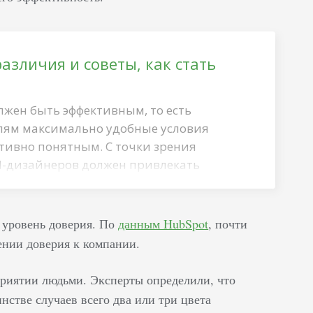
различия и советы, как стать
лжен быть эффективным, то есть
лям максимально удобные условия
тивно понятным. С точки зрения
UI-дизайнеров должен привлекать
а сайт и мягко «навязывать» им
. Кто такие UX-/UI-дизайнеры Несмотря
по функциям и конечным целям,
 уровень доверия. По
данным HubSpot
, почти
стей выполняют разную работу. Главное
ении доверия к компании.
ается в том, что Ui-специалист
дание, созданное UX-дизайнером. В
риятии людьми. Эксперты определили, что
 визуальную…
стве случаев всего два или три цвета