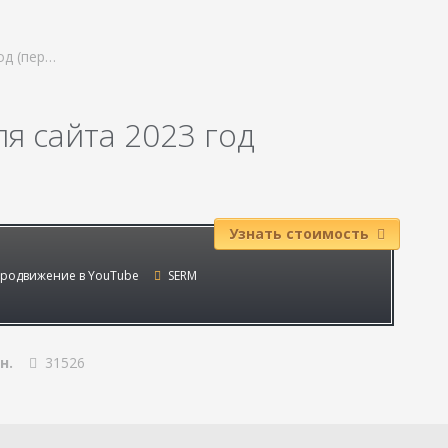
од (пер…
я сайта 2023 год
Узнать стоимость
родвижение в YouTube
SERM
н.
31526