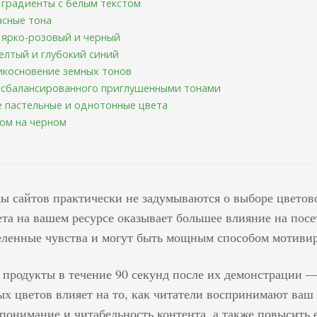
е градиенты с белым текстом
асные тона
 ярко-розовый и черный
желтый и глубокий синий
рикосновение земных тонов
, сбалансированного приглушенными тонами
е пастельные и однотонные цвета
ном на черном
ы сайтов практически не задумываются о выборе цветово
ета на вашем ресурсе оказывает большее влияние на посе
ленные чувства и могут быть мощным способом мотивир
продукты в течение 90 секунд после их демонстрации — 
х цветов влияет на то, как читатели воспринимают ваш с
понимание и читабельность контента, а также повысить 