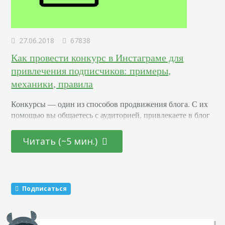
27.06.2018
67838
Как провести конкурс в Инстаграме для
привлечения подписчиков: примеры,
механики, правила
Конкурсы –– один из способов продвижения блога. С их
помощью вы общаетесь с аудиторией, привлекаете в блог
новых подписчиков и активизируете старых. Суть в том,
что вы обещаете участникам подарок за то, что они тем
Читать (~5 мин.)
или иным образом расскажут о вас другим пользователям.
Этот метод раскрутки считается эффективным. Какие
виды розыгрышей можно провести Существуют три
механики, которые маркетологи советуют чередовать…
Подписаться