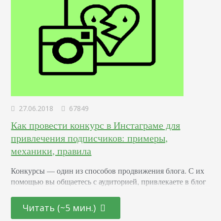
27.06.2018
67849
Как провести конкурс в Инстаграме для
привлечения подписчиков: примеры,
механики, правила
Конкурсы –– один из способов продвижения блога. С их
помощью вы общаетесь с аудиторией, привлекаете в блог
новых подписчиков и активизируете старых. Суть в том,
что вы обещаете участникам подарок за то, что они тем
Читать (~5 мин.)
или иным образом расскажут о вас другим пользователям.