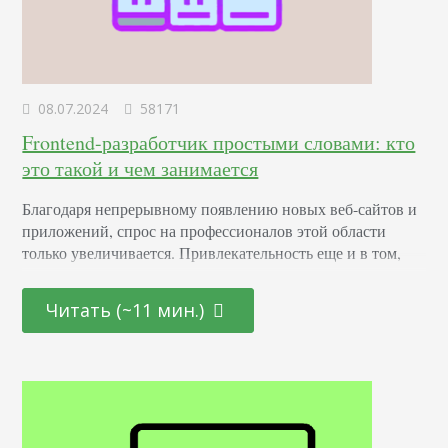
08.07.2024
58171
Frontend-разработчик простыми словами: кто
это такой и чем занимается
Благодаря непрерывному появлению новых веб-сайтов и
приложений, спрос на профессионалов этой области
только увеличивается. Привлекательность еще и в том,
что она открыта как для начинающих молодых
специалистов, так и для тех, кто находится на стадии
Читать (~11 мин.)
переосмысления карьерного пути и готов начать все с
чистого листа. Определение Это профессионал,
отвечающий за создание и дизайн пользовательских
интерфейсов для сайтов и приложений. Он…