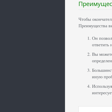
Преимущест
Чтобы окончател
Преимущества ви
Он позвол
ответить 
Вы можете
определен
Большинст
иную проб
Используя
интересуе