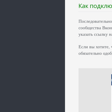
Как подкл
Последовательно
сообщества Вкон
указать ссылку 
Если вы хотите,
обязательно одо