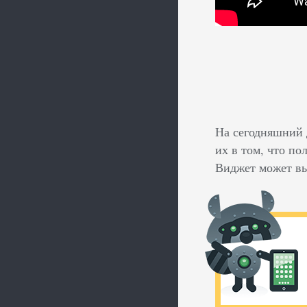
На сегодняшний 
их в том, что п
Виджет может вы