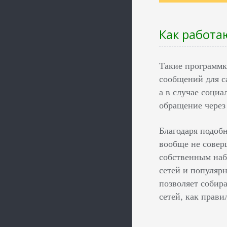
Как работ
Такие программк
сообщений для с
а в случае соци
обращение через
Благодаря подобн
вообще не совер
собственным наб
сетей и популяр
позволяет собир
сетей, как прави