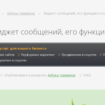
Азбука терминов
Виджет сообщений, его функции и о
иджет сообщений, его функци
услуг для вашего бизнеса
ие сайтов
Перформанс маркетинг
Продвижение в соцсетях
П
ркетинг в соцсетях
Опубликовано в разделах:
Азбука терминов
.
9363