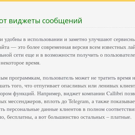
ают виджеты сообщений
и удобны в использовании и заметно улучшают сервисны
айта — это более современная версия всем известных ла
альной сети еще и в возможности получить о пользовате
 некоторое время.
ым программкам, пользователь может не тратить время н
шать того, что отпугивает опасливых или ленивых клие
ором функций. Например, виджет компании Callibri позв
ных мессенджеров, вплоть до Telegram, а также показыва
ать персональные данные клиентов в полном соответстви
ло, бесплатны, а вот большинство остальных – платные.