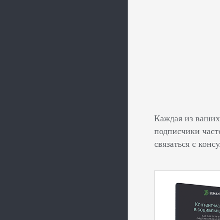
Каждая из ваших
подписчики част
связаться с конс