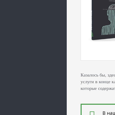
Казалось бы, зде
услуги в конце 
которые содержа
В на