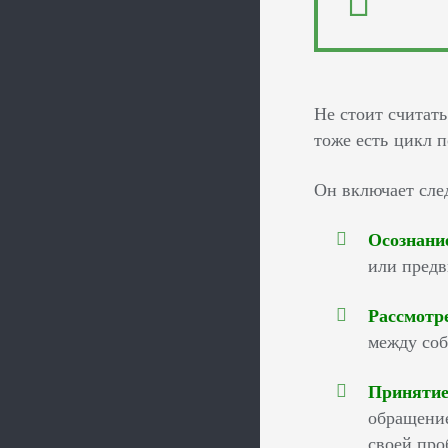
Не стоит считат
тоже есть цикл п
Он включает сле
Осознани
или предв
Рассмотр
между соб
Принятие
обращение
своей про