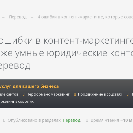
Перевод
4 ошибки в контент-маркетинге, которые со
 ошибки в контент-маркетинг
аже умные юридические контор
еревод
услуг для вашего бизнеса
ие сайтов
Перформанс маркетинг
Продвижение в соцсетях
П
ркетинг в соцсетях
Опубликовано в разделах:
Перевод
.
Время чтения
~10 м