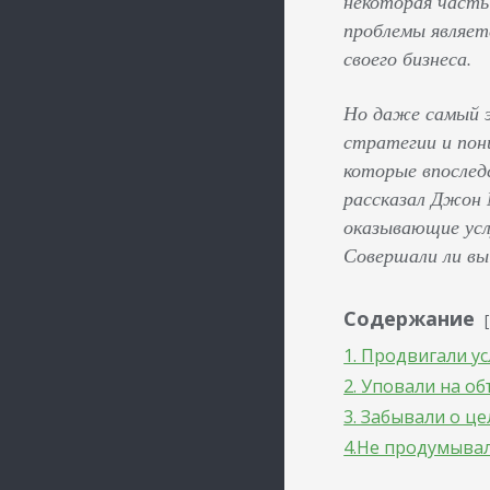
некоторая часть
проблемы являе
своего бизнеса.
Но даже самый э
стратегии и пон
которые впослед
рассказал Джон 
оказывающие усл
Совершали ли вы
Содержание
1. Продвигали у
2. Уповали на о
3. Забывали о ц
4.Не продумыва