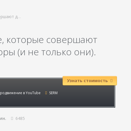
вершают д…
е, которые совершают
ы (и не только они).
Узнать стоимость
родвижение в YouTube
SERM
ин.
6485