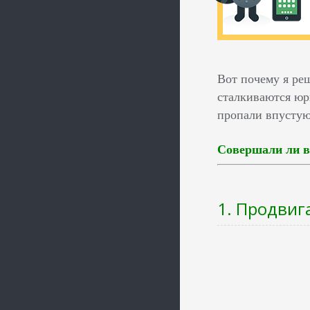
Вот почему я ре
сталкиваются юр
пропали впустую,
Совершали ли в
1. Продвиг