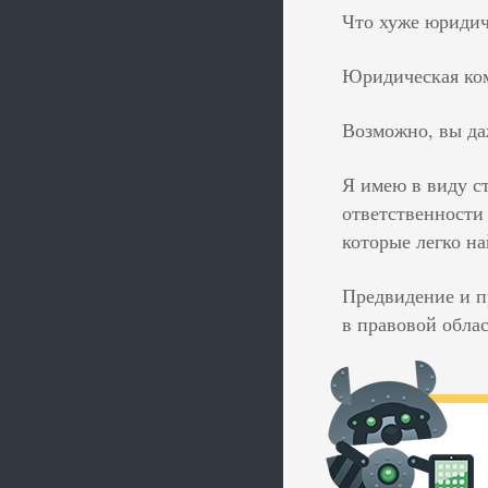
Что хуже юридич
Юридическая ком
Возможно, вы даж
Я имею в виду ст
ответственности
которые легко на
Предвидение и п
в правовой обла