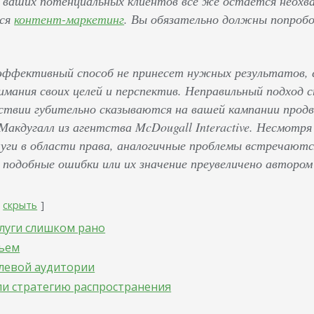
 ваших потенциальных клиентов все же остается неохв
тся
контент-маркетинг
. Вы обязательно должны попробо
ффективный способ не принесет нужных результатов, ес
имания своих целей и перспектив. Неправильный подход 
ствии губительно сказываются на вашей кампании прод
Макдугалл из агентства McDougall Interactive. Несмотр
уги в области права, аналогичные проблемы встречаются
 подобные ошибки или их значение преувеличено автором
скрыть
слуги слишком рано
бъем
елевой аудитории
ли стратегию распространения