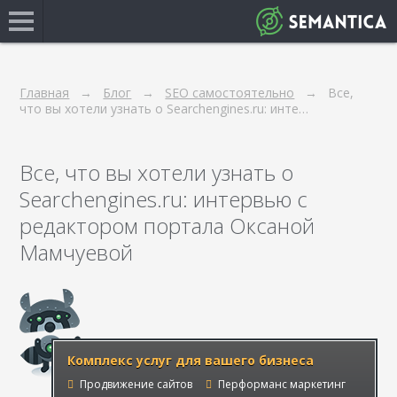
Главная
Блог
SEO самостоятельно
Все,
что вы хотели узнать о Searchengines.ru: инте…
Все, что вы хотели узнать о
Searchengines.ru: интервью с
редактором портала Оксаной
Мамчуевой
Комплекс услуг для вашего бизнеса
Продвижение сайтов
Перформанс маркетинг