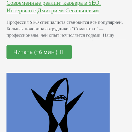
Современные реалии: карьера в SEO.
Интервью с Дмитрием Севальневым
Профессия SEO специалиста становится все популярней.
Большая половина сотрудников "Семантики"—
профессионалы, чей опыт исчисляется годами. Нашу
карьеру мы начинали совсем по-другому. Как строится
карьера сеошника сейчас? А чего ждать в будущем? Столь
Читать (~6 мин.)
волнующую тему мы решили обсудить с опытным
специалистом: преподавателем в лучших учебных
центрах, руководителем департамента SEO в интернет-
агентстве “Пиксель Плюс”, Дмитрием Севальневым. Дим,
в “Пиксель Плюс” уже далеко…