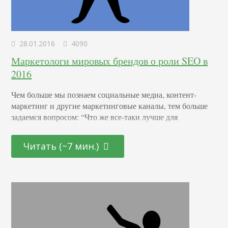
28.01.2016
4090
Маркетологи мировых брендов о роли SEO в
2016
Чем больше мы познаем социальные медиа, контент-
маркетинг и другие маркетинговые каналы, тем больше
задаемся вопросом: “Что же все-таки лучше для
пользователей?”. Естественно, не могли проигнорировать
SEO. Так насколько ценной эта услуга будет в 2016 году?
Читать (~7 мин.)
Более конкретно ... Насколько важным будет SEO в
составе вашего интернет-маркетинга в 2016 году? Вот
вопрос, который задал маркетологам мировых брендов
владелец одной из…