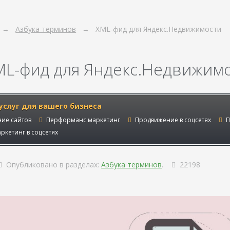
Азбука терминов
XML-фид для Яндекс.Недвижимости
ML-фид для Яндекс.Недвижим
услуг для вашего бизнеса
ие сайтов
Перформанс маркетинг
Продвижение в соцсетях
П
ркетинг в соцсетях
Опубликовано в разделах:
Азбука терминов
.
22198