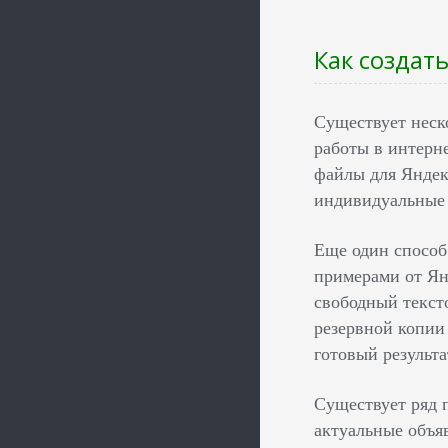
Как создат
Существует неск
работы в интерн
файлы для Яндек
индивидуальные 
Еще один способ
примерами от Янд
свободный текст
резервной копии
готовый результа
Существует ряд 
актуальные объя