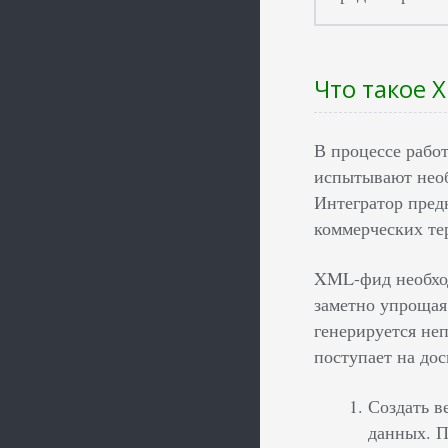
Что такое 
В процессе рабо
испытывают необ
Интегратор пред
коммерческих те
XML-фид необход
заметно упрощая
генерируется не
поступает на до
Создать в
данных. П