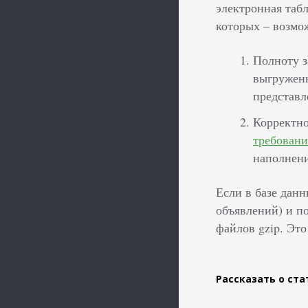
электронная таб
которых – возмож
Полноту з
выгруженн
представл
Корректно
требовани
наполнени
Если в базе данн
объявлений) и п
файлов gzip. Это
Рассказать о ста