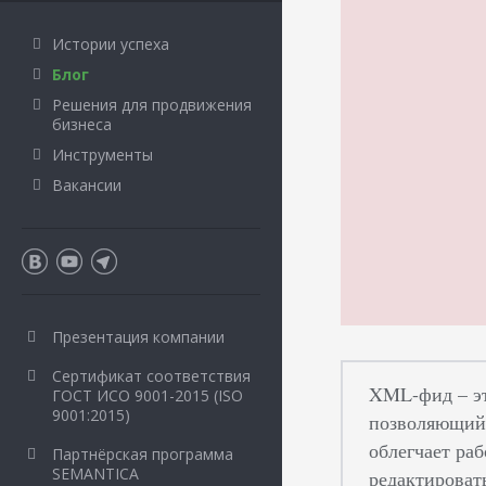
Истории успеха
Блог
Решения для продвижения
бизнеса
Инструменты
Вакансии
Презентация компании
Сертификат соответствия
XML-фид – эт
ГОСТ ИСО 9001-2015 (ISO
9001:2015)
позволяющий 
облегчает ра
Партнёрская программа
SEMANTICA
редактироват