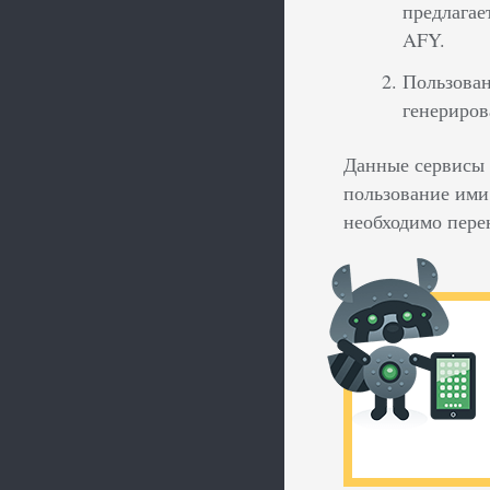
предлагае
AFY.
Пользован
генериро
Данные сервисы 
пользование ими
необходимо перен