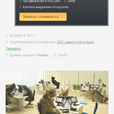
Продвижение в YouTube
SERM
Контент-маркетинг в соцсетях
Узнать стоимость
30 марта 2017
Опубликовано в разделах:
SEO самостоятельно
,
Перевод
.
Время чтения
~9 мин.
10441